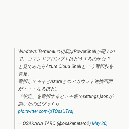
Windows Terminalの初期はPowerShellが開くの
で、コマンドプロンプトはどうするのかな？
と見てみたらAzure Cloud Shellという選択肢を
発見。
選択してみるとAzureとのアカウント連携画面
が・・・なるほど。
「設定」を選択するとメモ帳でsettings.jsonが
開いたのはびっくり
pic.twitter.com/pTOssUTvsj
— OSAKANA TARO (@osakanataro2)
May 20,