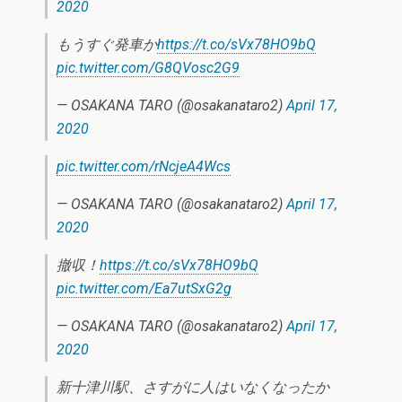
2020
もうすぐ発車か
https://t.co/sVx78HO9bQ
pic.twitter.com/G8QVosc2G9
— OSAKANA TARO (@osakanataro2)
April 17,
2020
pic.twitter.com/rNcjeA4Wcs
— OSAKANA TARO (@osakanataro2)
April 17,
2020
撤収！
https://t.co/sVx78HO9bQ
pic.twitter.com/Ea7utSxG2g
— OSAKANA TARO (@osakanataro2)
April 17,
2020
新十津川駅、さすがに人はいなくなったか