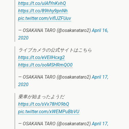
https://t.co/uIAfYnKvhQ
https://t.co/89hhy9pnNh
pic.twitter.com/vifIJZFUuv
— OSAKANA TARO (@osakanataro2)
April 16,
2020
ライブカメラの公式サイトはこちら
https://t.co/eVEllHcxg2
https://t.co/ooMSHRmQO0
— OSAKANA TARO (@osakanataro2)
April 17,
2020
乗車が始まったようだ
https://t.co/sVx78HO9bQ
pic.twitter.com/xWEMPuBbVU
— OSAKANA TARO (@osakanataro2)
April 17,