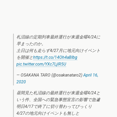
札沼線の定期列車最終運行が来週金曜4/24に
早まったのか。
土日は何も走らず4/27月に地元向けイベント
を開催と
https://t.co/14Oh4aBIbg
pic.twitter.com/YXc7LjlR5U
— OSAKANA TARO (@osakanataro2)
April 16,
2020
昼間見た札沼線の最終運行が来週金曜4/24と
いう件、全国への緊急事態宣言の影響で急遽
明日4/17で終了に切り替わってびっくり
4/27の地元向けイベントも無しと