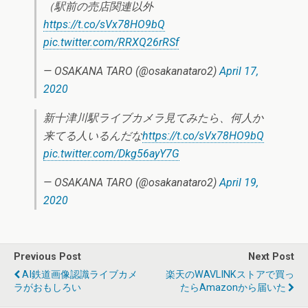
（駅前の売店関連以外
https://t.co/sVx78HO9bQ
pic.twitter.com/RRXQ26rRSf
— OSAKANA TARO (@osakanataro2)
April 17,
2020
新十津川駅ライブカメラ見てみたら、何人か
来てる人いるんだな
https://t.co/sVx78HO9bQ
pic.twitter.com/Dkg56ayY7G
— OSAKANA TARO (@osakanataro2)
April 19,
2020
Previous Post
Next Post
AI鉄道画像認識ライブカメ
楽天のWAVLINKストアで買っ
ラがおもしろい
たらAmazonから届いた