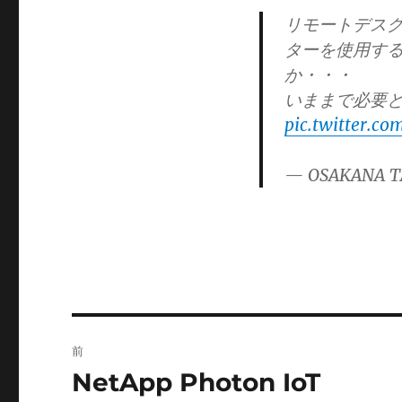
ゴ
リモートデス
リ
ターを使用す
ー
か・・・
いままで必要
pic.twitter.co
— OSAKANA T
投
前
稿
NetApp Photon IoT
前