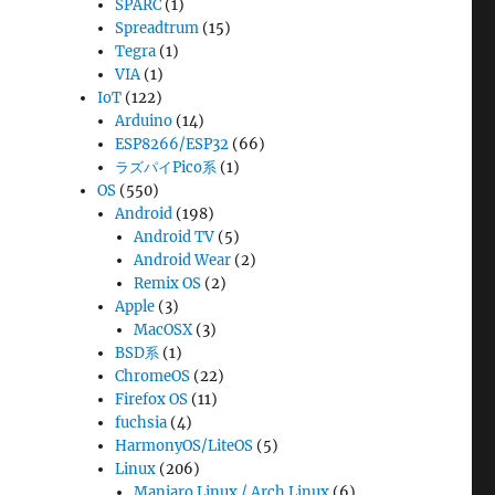
SPARC
(1)
Spreadtrum
(15)
Tegra
(1)
VIA
(1)
IoT
(122)
Arduino
(14)
ESP8266/ESP32
(66)
ラズパイPico系
(1)
OS
(550)
Android
(198)
Android TV
(5)
Android Wear
(2)
Remix OS
(2)
Apple
(3)
MacOSX
(3)
BSD系
(1)
ChromeOS
(22)
Firefox OS
(11)
fuchsia
(4)
HarmonyOS/LiteOS
(5)
Linux
(206)
Manjaro Linux / Arch Linux
(6)