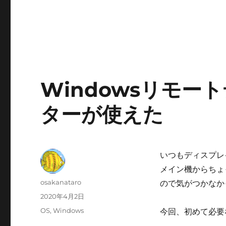
Windowsリモ
ターが使えた
いつもディスプレ
メイン機からちょ
投
osakanataro
ので気がつかなか
稿
投
2020年4月2日
者
稿
カ
OS
,
Windows
今回、初めて必要
日:
テ