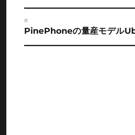
の
ナ
投
ビ
稿:
次
ゲ
PinePhoneの量産モデルUbu
次
の
ー
投
シ
稿:
ョ
ン