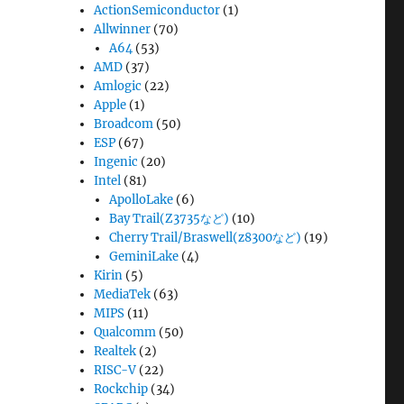
ActionSemiconductor
(1)
Allwinner
(70)
A64
(53)
AMD
(37)
Amlogic
(22)
Apple
(1)
Broadcom
(50)
ESP
(67)
Ingenic
(20)
Intel
(81)
ApolloLake
(6)
Bay Trail(Z3735など)
(10)
Cherry Trail/Braswell(z8300など)
(19)
GeminiLake
(4)
Kirin
(5)
MediaTek
(63)
MIPS
(11)
Qualcomm
(50)
Realtek
(2)
RISC-V
(22)
Rockchip
(34)