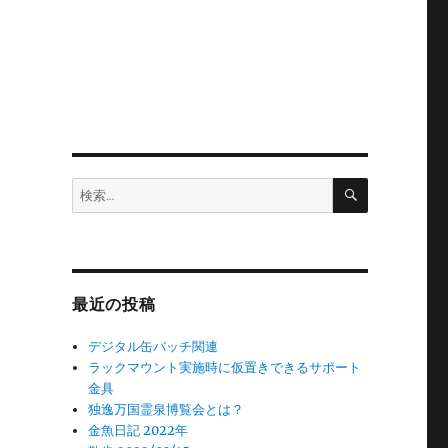
検
検
索
索:
最近の投稿
デジタル缶バッチ関連
ラックマウント実施時に仮置きできるサポート
金具
独逸万国霊泉博覧会とは？
金魚日記 2022年