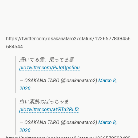
https://twitter.com/osakanataro2/status/1236577838456
684544
憑いてる霊、乗ってる霊
pic.twitter.com/PIJqQps5bu
— OSAKANA TARO (@osakanataro2)
March 8,
2020
白い素肌のばっちゃま
pic.twitter.com/aYRTd2RLf3
— OSAKANA TARO (@osakanataro2)
March 8,
2020