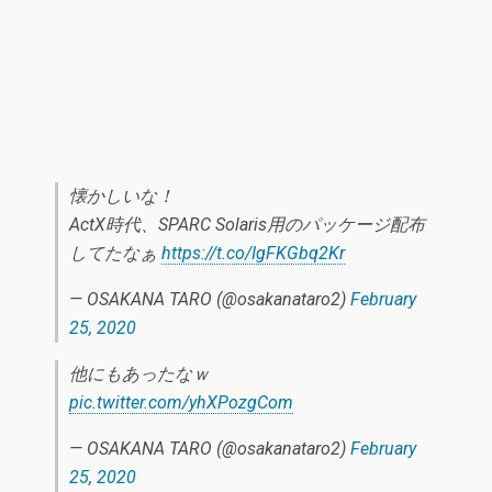
懐かしいな！
ActX時代、SPARC Solaris用のパッケージ配布
してたなぁ
https://t.co/IgFKGbq2Kr
— OSAKANA TARO (@osakanataro2)
February
25, 2020
他にもあったなｗ
pic.twitter.com/yhXPozgCom
— OSAKANA TARO (@osakanataro2)
February
25, 2020