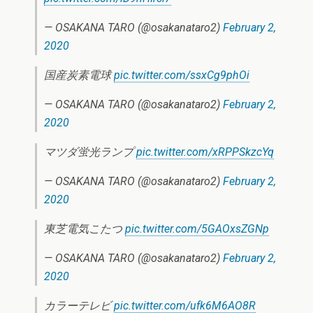
— OSAKANA TARO (@osakanataro2)
February 2,
2020
国産炭素電球
pic.twitter.com/ssxCg9phOi
— OSAKANA TARO (@osakanataro2)
February 2,
2020
マツダ蛍光ランプ
pic.twitter.com/xRPPSkzcYq
— OSAKANA TARO (@osakanataro2)
February 2,
2020
東芝電気こたつ
pic.twitter.com/5GAOxsZGNp
— OSAKANA TARO (@osakanataro2)
February 2,
2020
カラーテレビ
pic.twitter.com/ufk6M6AO8R