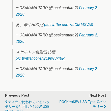
— OSAKANA TARO (@osakanataro2)
February 2,
2020
あ、最小HDDだ
pic.twitter.com/fuCM6tSVA0
— OSAKANA TARO (@osakanataro2)
February 2,
2020
スケルトン自動改札機
pic.twitter.com/wE9iW3xr0R
— OSAKANA TARO (@osakanataro2)
February 2,
2020
Previous Post
Next Post
テスラで使われているバッ
ROCKの63W USB Type-Cバッ
テリーを利用した150W USB
テリー