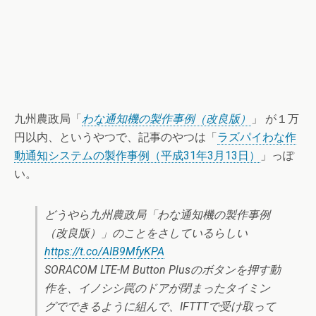
九州農政局「
わな通知機の製作事例（改良版）
」 が１万
円以内、というやつで、記事のやつは「
ラズパイわな作
動通知システムの製作事例（平成31年3月13日）
」っぽ
い。
どうやら九州農政局「わな通知機の製作事例
（改良版）」のことをさしているらしい
https://t.co/AIB9MfyKPA
SORACOM LTE-M Button Plusのボタンを押す動
作を、イノシシ罠のドアが閉まったタイミン
グでできるように組んで、IFTTTで受け取って