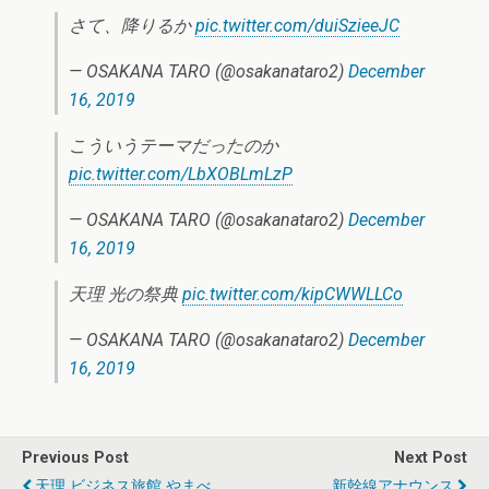
さて、降りるか
pic.twitter.com/duiSzieeJC
— OSAKANA TARO (@osakanataro2)
December
16, 2019
こういうテーマだったのか
pic.twitter.com/LbXOBLmLzP
— OSAKANA TARO (@osakanataro2)
December
16, 2019
天理 光の祭典
pic.twitter.com/kipCWWLLCo
— OSAKANA TARO (@osakanataro2)
December
16, 2019
Previous Post
Next Post
天理 ビジネス旅館 やまべ
新幹線アナウンス