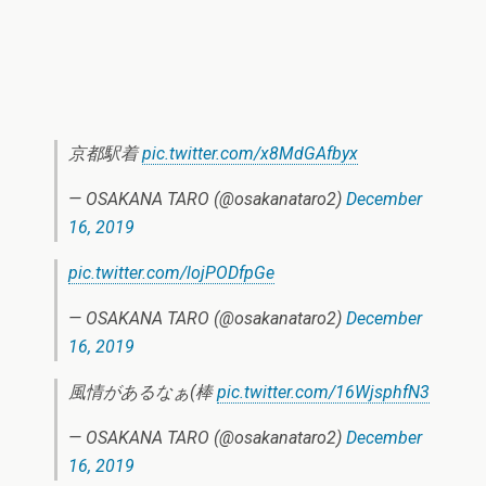
京都駅着
pic.twitter.com/x8MdGAfbyx
— OSAKANA TARO (@osakanataro2)
December
16, 2019
pic.twitter.com/lojPODfpGe
— OSAKANA TARO (@osakanataro2)
December
16, 2019
風情があるなぁ(棒
pic.twitter.com/16WjsphfN3
— OSAKANA TARO (@osakanataro2)
December
16, 2019