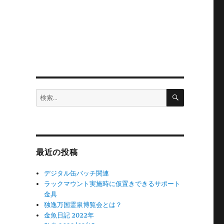
検
検
索
索:
最近の投稿
デジタル缶バッチ関連
ラックマウント実施時に仮置きできるサポート
金具
独逸万国霊泉博覧会とは？
金魚日記 2022年