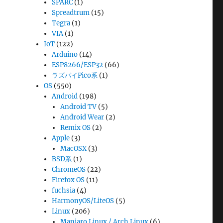
SPARC
(1)
Spreadtrum
(15)
Tegra
(1)
VIA
(1)
IoT
(122)
Arduino
(14)
ESP8266/ESP32
(66)
ラズパイPico系
(1)
OS
(550)
Android
(198)
Android TV
(5)
Android Wear
(2)
Remix OS
(2)
Apple
(3)
MacOSX
(3)
BSD系
(1)
ChromeOS
(22)
Firefox OS
(11)
fuchsia
(4)
HarmonyOS/LiteOS
(5)
Linux
(206)
Manjaro Linux / Arch Linux
(6)