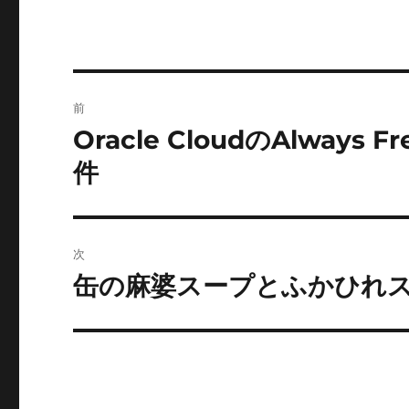
ー
投
前
稿
Oracle CloudのAlwa
前
の
ナ
件
投
ビ
稿:
ゲ
次
ー
缶の麻婆スープとふかひれ
次
の
シ
投
ョ
稿:
ン