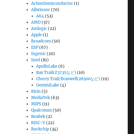
ActionSemiconductor
(1)
Allwinner
(70)
A64
(53)
AMD
(37)
Amlogic
(22)
Apple
(1)
Broadcom
(50)
ESP
(67)
Ingenic
(20)
Intel
(81)
ApolloLake
(6)
Bay Trail(Z3735など)
(10)
Cherry Trail/Braswell(z8300など)
(19)
GeminiLake
(4)
Kirin
(5)
MediaTek
(63)
MIPS
(11)
Qualcomm
(50)
Realtek
(2)
RISC-V
(22)
Rockchip
(34)