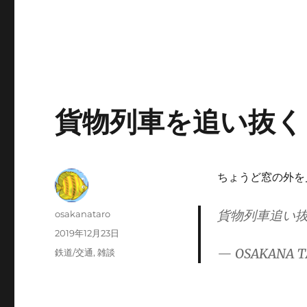
貨物列車を追い抜く
ちょうど窓の外を
貨物列車追い
投
osakanataro
稿
投
2019年12月23日
者
稿
— OSAKANA T
カ
鉄道/交通
,
雑談
日:
テ
ゴ
リ