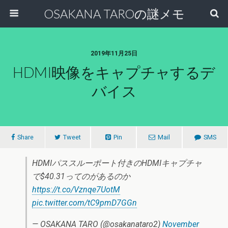
OSAKANA TAROの謎メモ
2019年11月25日
HDMI映像をキャプチャするデ
バイス
Share
Tweet
Pin
Mail
SMS
HDMIパススルーポート付きのHDMIキャプチャ
で$40.31ってのがあるのか
https://t.co/Vznqe7UotM
pic.twitter.com/tC9pmD7GGn
— OSAKANA TARO (@osakanataro2)
November