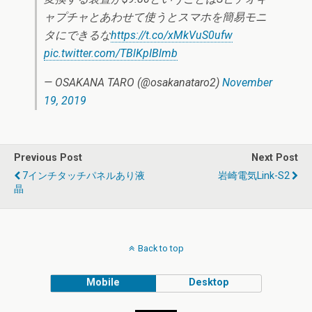
ャプチャとあわせて使うとスマホを簡易モニ
タにできるな
https://t.co/xMkVuS0ufw
pic.twitter.com/TBlKpIBlmb
— OSAKANA TARO (@osakanataro2)
November
19, 2019
Previous Post
Next Post
7インチタッチパネルあり液
岩崎電気Link-S2
晶
Back to top
Mobile
Desktop