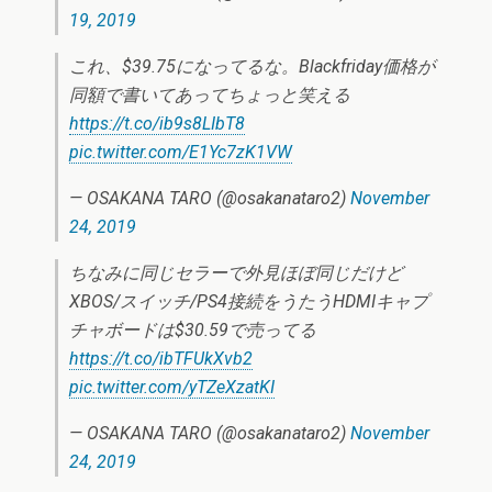
19, 2019
これ、$39.75になってるな。Blackfriday価格が
同額で書いてあってちょっと笑える
https://t.co/ib9s8LIbT8
pic.twitter.com/E1Yc7zK1VW
— OSAKANA TARO (@osakanataro2)
November
24, 2019
ちなみに同じセラーで外見ほぼ同じだけど
XBOS/スイッチ/PS4接続をうたうHDMIキャプ
チャボードは$30.59で売ってる
https://t.co/ibTFUkXvb2
pic.twitter.com/yTZeXzatKI
— OSAKANA TARO (@osakanataro2)
November
24, 2019