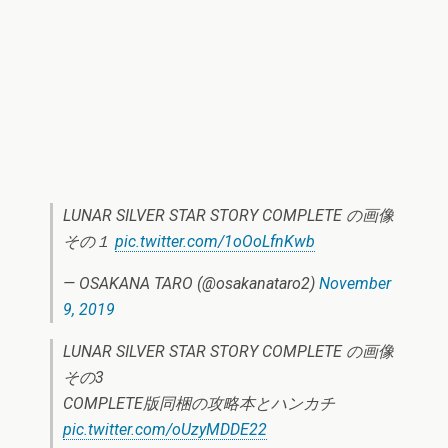
LUNAR SILVER STAR STORY COMPLETE の画像
その１
pic.twitter.com/1oOoLfnKwb
— OSAKANA TARO (@osakanataro2)
November
9, 2019
LUNAR SILVER STAR STORY COMPLETE の画像
その3
COMPLETE版同梱の攻略本とハンカチ
pic.twitter.com/oUzyMDDE22