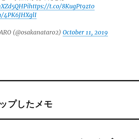
ymXZd5QHPi
https://t.co/8KugPt9zt0
om/4PK6JHXglI
ARO (@osakanataro2)
October 11, 2019
トアップしたメモ