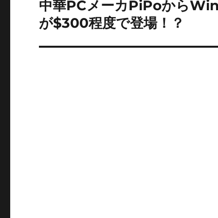
ゲ
中華PCメーカPiPoからWind
次
の
ー
が$300程度で登場！？
投
シ
稿:
ョ
ン