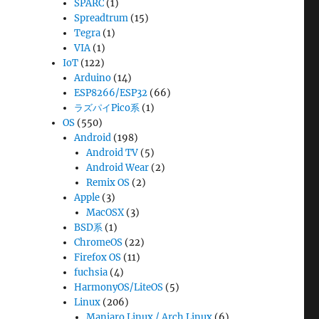
SPARC
(1)
Spreadtrum
(15)
Tegra
(1)
VIA
(1)
IoT
(122)
Arduino
(14)
ESP8266/ESP32
(66)
ラズパイPico系
(1)
OS
(550)
Android
(198)
Android TV
(5)
Android Wear
(2)
Remix OS
(2)
Apple
(3)
MacOSX
(3)
BSD系
(1)
ChromeOS
(22)
Firefox OS
(11)
fuchsia
(4)
HarmonyOS/LiteOS
(5)
Linux
(206)
Manjaro Linux / Arch Linux
(6)