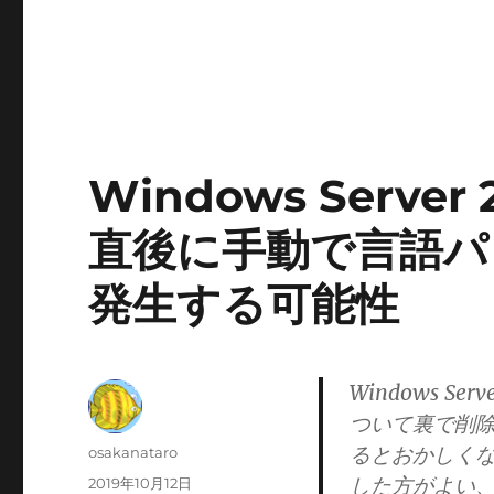
Windows Server
直後に手動で言語パ
発生する可能性
Windows Se
ついて裏で削
るとおかしく
投
osakanataro
稿
した方がよい
投
2019年10月12日