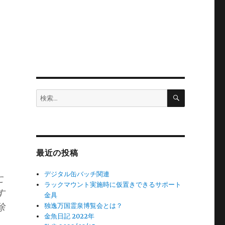
検
検
索
索:
最近の投稿
デジタル缶バッチ関連
に
ラックマウント実施時に仮置きできるサポート
す
金具
除
独逸万国霊泉博覧会とは？
金魚日記 2022年