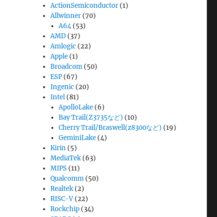
ActionSemiconductor
(1)
Allwinner
(70)
A64
(53)
AMD
(37)
Amlogic
(22)
Apple
(1)
Broadcom
(50)
ESP
(67)
Ingenic
(20)
Intel
(81)
ApolloLake
(6)
Bay Trail(Z3735など)
(10)
Cherry Trail/Braswell(z8300など)
(19)
GeminiLake
(4)
Kirin
(5)
MediaTek
(63)
MIPS
(11)
Qualcomm
(50)
Realtek
(2)
RISC-V
(22)
Rockchip
(34)