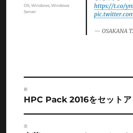
者
稿
https://t.co/
カ
OS
,
Windows
,
Windows
日:
テ
Server
pic.twitter.c
ゴ
リ
— OSAKANA T
ー
投
前
稿
HPC Pack 2016をセッ
前
の
ナ
投
ビ
稿:
次