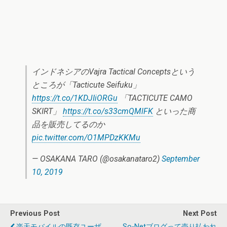
インドネシアのVajra Tactical Conceptsという
ところが「Tacticute Seifuku」
https://t.co/1KDJIiORGu
「TACTICUTE CAMO
SKIRT」
https://t.co/s33cmQMlFK
といった商
品を販売してるのか
pic.twitter.com/O1MPDzKKMu
— OSAKANA TARO (@osakanataro2)
September
10, 2019
Previous Post
Next Post
楽天モバイルの既存ユーザ
So-Netブログって売り払われ