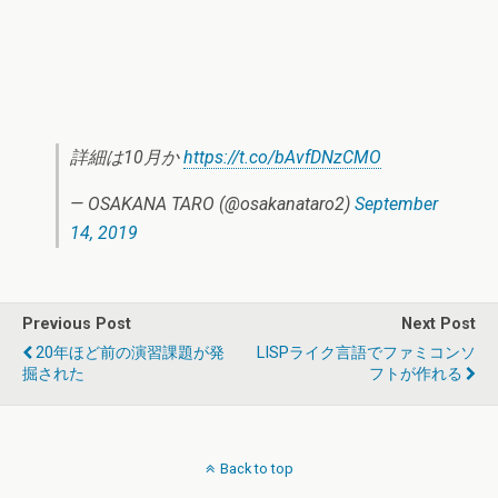
詳細は10月か
https://t.co/bAvfDNzCMO
— OSAKANA TARO (@osakanataro2)
September
14, 2019
Previous Post
Next Post
20年ほど前の演習課題が発
LISPライク言語でファミコンソ
掘された
フトが作れる
Back to top