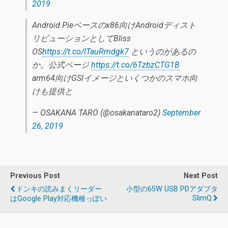
2019
Android Pieベースのx86向けAndroidディスト
リビューションとしてBliss
OS
https://t.co/ITauRmdgk7
というのがあるの
か。公式ページ
https://t.co/6TzbzCTG1B
arm64向けGSIイメージといくつかのスマホ向
けも提供と
— OSAKANA TARO (@osakanataro2)
September
26, 2019
Previous Post
Next Post
ドンキの読みまくリーダー
小型の65W USB PDアダプタ
SlimQ
はGoogle Play対応機種っぽい