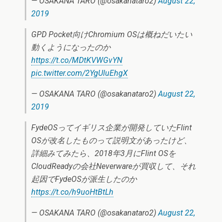
— OSAKANA TARO (@osakanataro2)
August 22,
2019
GPD Pocket向けChromium OSは概ねだいたい
動くようになったのか
https://t.co/MDtKVWGvYN
pic.twitter.com/2YgUluEhgX
— OSAKANA TARO (@osakanataro2)
August 22,
2019
FydeOSってイギリス企業が開発していたFlint
OSが改名したものって説明文があったけど、
詳細みてみたら、2018年3月にFlint OSを
CloudReadyの会社Neverwareが買収して、それ
起因でFydeOSが派生したのか
https://t.co/h9uoHtBtLh
— OSAKANA TARO (@osakanataro2)
August 22,