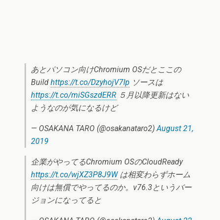
あとパソコン向けChromium OSだとここの
Build
https://t.co/DzyhojV7Ip
ソースは
https://t.co/miSGszdERR
５月以降更新はない
ようなのが気になるけど
— OSAKANA TARO (@osakanataro2)
August 21,
2019
企業がやってるChromium OSのCloudReady
https://t.co/wjXZ3P8J9W
は相変わらずホーム
向けは無償でやってるのか。v76.3というバー
ジョンになってると