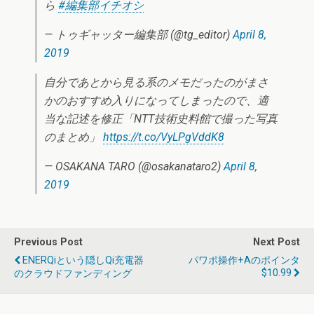
ら
#編集部イチオシ
— トゥギャッター編集部 (@tg_editor)
April 8,
2019
自分であとから見る系のメモだったのがまさ
かのおすすめ入りになってしまったので、適
当な記述を修正「NTT技術史料館で撮った写真
のまとめ」
https://t.co/VyLPgVddK8
— OSAKANA TARO (@osakanataro2)
April 8,
2019
Previous Post
Next Post
ENERQiという隠しQi充電器
パワポ操作+αのポインタ
$10.99
のクラウドファンディング