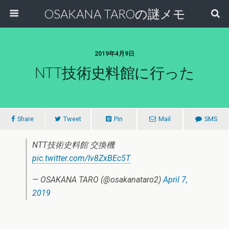
OSAKANA TAROの謎メモ
2019年4月9日
NTT技術史料館に行った
Share
Tweet
Pin
Mail
SMS
NTT技術史料館 交換機
pic.twitter.com/Iv8ZxBEc5T
— OSAKANA TARO (@osakanataro2)
April 7,
2019