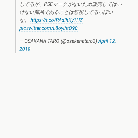
してるが、PSEマークがないため販売してはい
けない商品であることは無視してるっぽい
な。
https://t.co/PAdlhKy1HZ
pic.twitter.com/L8oyIhtO90
— OSAKANA TARO (@osakanataro2)
April 12,
2019