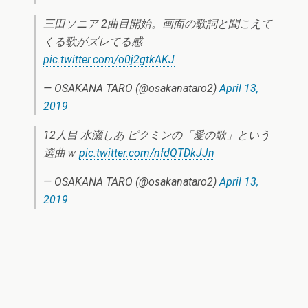
三田ソニア 2曲目開始。画面の歌詞と聞こえて
くる歌がズレてる感
pic.twitter.com/o0j2gtkAKJ
— OSAKANA TARO (@osakanataro2)
April 13,
2019
12人目 水瀬しあ ピクミンの「愛の歌」という
選曲ｗ
pic.twitter.com/nfdQTDkJJn
— OSAKANA TARO (@osakanataro2)
April 13,
2019