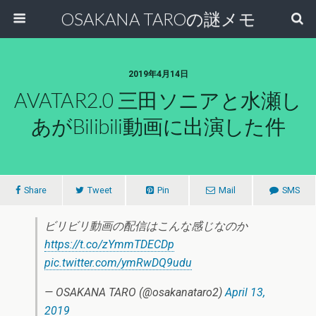
OSAKANA TAROの謎メモ
2019年4月14日
AVATAR2.0 三田ソニアと水瀬し
あがbilibili動画に出演した件
Share
Tweet
Pin
Mail
SMS
ビリビリ動画の配信はこんな感じなのか
https://t.co/zYmmTDECDp
pic.twitter.com/ymRwDQ9udu
— OSAKANA TARO (@osakanataro2)
April 13,
2019