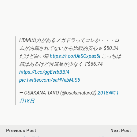
HDMI出力があるメガドラってコレか・・・ロ
ムが内蔵されてないから比較的安心ｗ $50.34
だけど白い箱
https://t.co/UkSCxpax5l
こっちは
箱はあるけど付属品が少なくて$66.74
https://t.co/ggEvrbBBl4
pic.twitter.com/saHVebMiS5
— OSAKANA TARO (@osakanataro2)
2018年11
月18日
Previous Post
Next Post