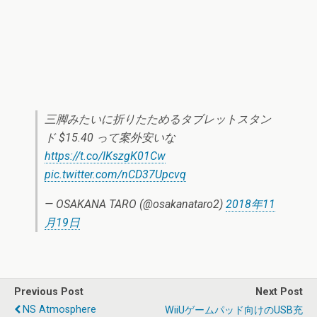
三脚みたいに折りたためるタブレットスタン
ド $15.40 って案外安いな
https://t.co/IKszgK01Cw
pic.twitter.com/nCD37Upcvq
— OSAKANA TARO (@osakanataro2)
2018年11
月19日
Previous Post
Next Post
NS Atmosphere
WiiUゲームパッド向けのUSB充