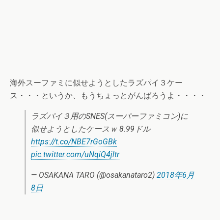
海外スーファミに似せようとしたラズパイ３ケー
ス・・・というか、もうちょっとがんばろうよ・・・・
ラズパイ３用のSNES(スーパーファミコン)に
似せようとしたケースｗ 8.99ドル
https://t.co/NBE7rGoGBk
pic.twitter.com/uNqiQ4jltr
— OSAKANA TARO (@osakanataro2)
2018年6月
8日