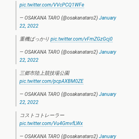
pic.twitter.com/VVcPCQ1WFe
— OSAKANA TARO (@osakanataro2)
January
22, 2022
重機ばっかり
pic.twitter.com/vFmZGzGcj0
— OSAKANA TARO (@osakanataro2)
January
22, 2022
三郷市陸上競技場公園
pic.twitter.com/pcpAXBM0ZE
— OSAKANA TARO (@osakanataro2)
January
22, 2022
コストコトレーラー
pic.twitter.com/Vu4GmvfLWx
— OSAKANA TARO (@osakanataro2)
January