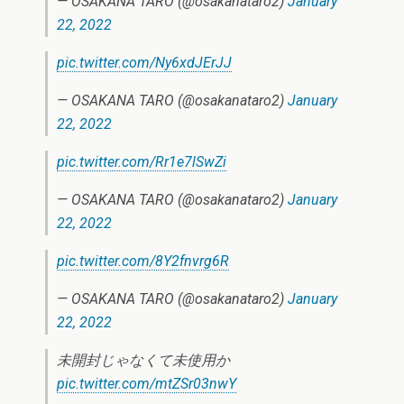
— OSAKANA TARO (@osakanataro2)
January
22, 2022
pic.twitter.com/Ny6xdJErJJ
— OSAKANA TARO (@osakanataro2)
January
22, 2022
pic.twitter.com/Rr1e7lSwZi
— OSAKANA TARO (@osakanataro2)
January
22, 2022
pic.twitter.com/8Y2fnvrg6R
— OSAKANA TARO (@osakanataro2)
January
22, 2022
未開封じゃなくて未使用か
pic.twitter.com/mtZSr03nwY