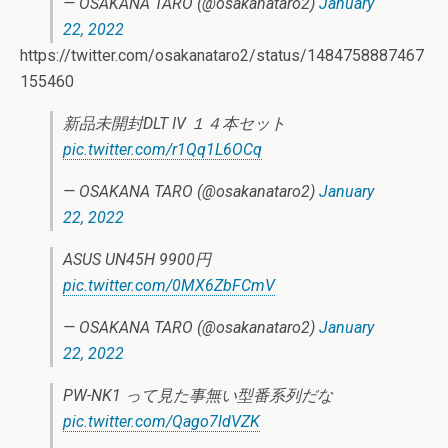
— OSAKANA TARO (@osakanataro2)
January
22, 2022
https://twitter.com/osakanataro2/status/1484758887467
155460
新品未開封DLT IV １４本セット
pic.twitter.com/r1Qq1L6OCq
— OSAKANA TARO (@osakanataro2)
January
22, 2022
ASUS UN45H 9900円
pic.twitter.com/0MX6ZbFCmV
— OSAKANA TARO (@osakanataro2)
January
22, 2022
PW-NK1 って見た事無い型番系列だな
pic.twitter.com/Qago7ldVZK