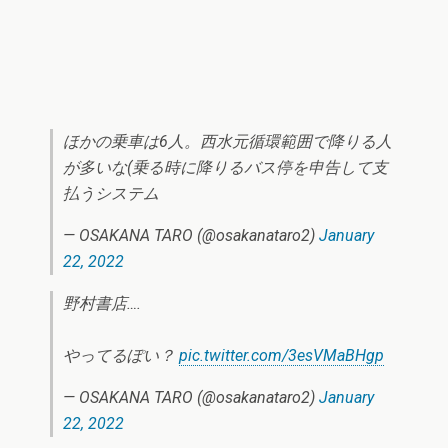
ほかの乗車は6人。西水元循環範囲で降りる人
が多いな(乗る時に降りるバス停を申告して支
払うシステム
— OSAKANA TARO (@osakanataro2)
January
22, 2022
野村書店….
やってるぽい？
pic.twitter.com/3esVMaBHgp
— OSAKANA TARO (@osakanataro2)
January
22, 2022