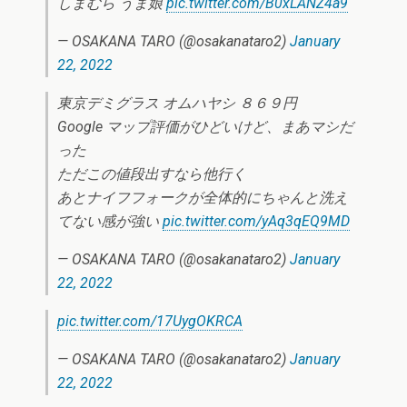
しまむら うま娘
pic.twitter.com/B0xLANZ4a9
— OSAKANA TARO (@osakanataro2)
January
22, 2022
東京デミグラス オムハヤシ ８６９円
Google マップ評価がひどいけど、まあマシだ
った
ただこの値段出すなら他行く
あとナイフフォークが全体的にちゃんと洗え
てない感が強い
pic.twitter.com/yAq3qEQ9MD
— OSAKANA TARO (@osakanataro2)
January
22, 2022
pic.twitter.com/17UygOKRCA
— OSAKANA TARO (@osakanataro2)
January
22, 2022