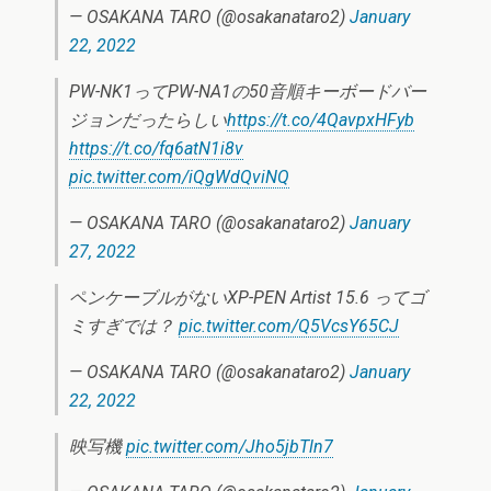
— OSAKANA TARO (@osakanataro2)
January
22, 2022
PW-NK1ってPW-NA1の50音順キーボードバー
ジョンだったらしい
https://t.co/4QavpxHFyb
https://t.co/fq6atN1i8v
pic.twitter.com/iQgWdQviNQ
— OSAKANA TARO (@osakanataro2)
January
27, 2022
ペンケーブルがないXP-PEN Artist 15.6 ってゴ
ミすぎでは？
pic.twitter.com/Q5VcsY65CJ
— OSAKANA TARO (@osakanataro2)
January
22, 2022
映写機
pic.twitter.com/Jho5jbTln7