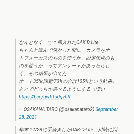
なんとなく、で１個入れたOAK D Lite
ちゃんと読んで無かった間に、カメラをオー
トフォーカスのものを使うか、固定焦点のも
のを使うか、ってアンケートがあったらし
く、その結果が出てた
オート35%:固定:70%の合計105%という結果。
あとでどっちか選べるようにするっぽい
https://t.co/qwk1a0gv0R
— OSAKANA TARO (@osakanataro2)
September
28, 2021
年末 12/28に手続きしたOAK-D-Lite、川崎に到