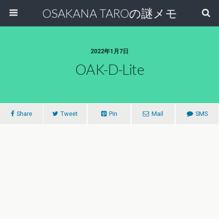
OSAKANA TAROの謎メモ
2022年1月7日
OAK-D-Lite
Share
Tweet
Pin
Mail
SMS