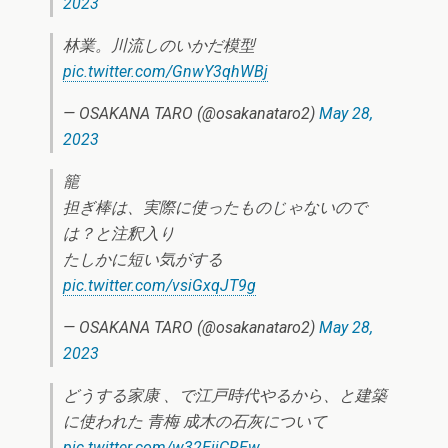
2023
林業。川流しのいかだ模型
pic.twitter.com/GnwY3qhWBj
— OSAKANA TARO (@osakanataro2)
May 28,
2023
籠
担ぎ棒は、実際に使ったものじゃないので
は？と注釈入り
たしかに短い気がする
pic.twitter.com/vsiGxqJT9g
— OSAKANA TARO (@osakanataro2)
May 28,
2023
どうする家康 、で江戸時代やるから、と建築
に使われた 青梅 成木の石灰について
pic.twitter.com/w32EijCREw