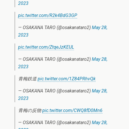
2023
pic.twitter.com/R2k4BdG3GP
— OSAKANA TARO (@osakanataro2)
May 28,
2023
pic.twitter.com/ZtqeJzKEUL
— OSAKANA TARO (@osakanataro2)
May 28,
2023
青梅鉄道
pic.twitter.com/1Z84PRhvQk
— OSAKANA TARO (@osakanataro2)
May 28,
2023
青梅の反物
pic.twitter.com/CWQ8fD0Mn6
— OSAKANA TARO (@osakanataro2)
May 28,