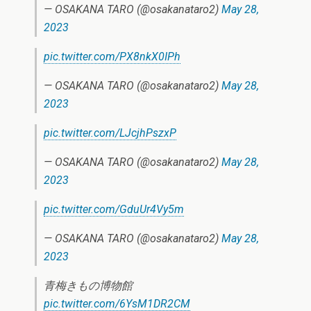
— OSAKANA TARO (@osakanataro2)
May 28,
2023
pic.twitter.com/PX8nkX0IPh
— OSAKANA TARO (@osakanataro2)
May 28,
2023
pic.twitter.com/LJcjhPszxP
— OSAKANA TARO (@osakanataro2)
May 28,
2023
pic.twitter.com/GduUr4Vy5m
— OSAKANA TARO (@osakanataro2)
May 28,
2023
青梅きもの博物館
pic.twitter.com/6YsM1DR2CM