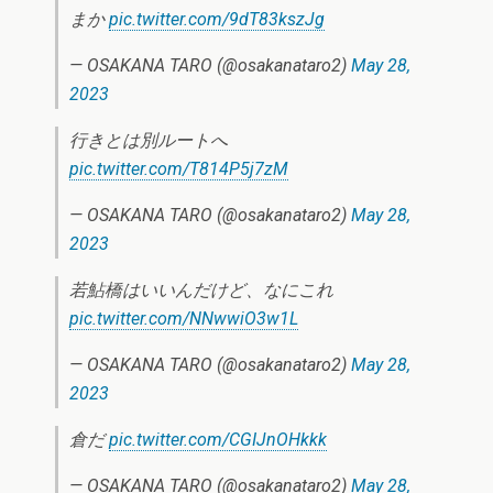
まか
pic.twitter.com/9dT83kszJg
— OSAKANA TARO (@osakanataro2)
May 28,
2023
行きとは別ルートへ
pic.twitter.com/T814P5j7zM
— OSAKANA TARO (@osakanataro2)
May 28,
2023
若鮎橋はいいんだけど、なにこれ
pic.twitter.com/NNwwiO3w1L
— OSAKANA TARO (@osakanataro2)
May 28,
2023
倉だ
pic.twitter.com/CGIJnOHkkk
— OSAKANA TARO (@osakanataro2)
May 28,