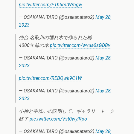
pic.twitter.com/E1h5mlWmgw
— OSAKANA TARO (@osakanataro2)
May 28,
2023
仙台 名取川の埋れ木で作られた櫛
4000年前の木
pic.twitter.com/wvua0sGDBv
— OSAKANA TARO (@osakanataro2)
May 28,
2023
pic.twitter.com/REBQwk9C1W
— OSAKANA TARO (@osakanataro2)
May 28,
2023
小袖と手洗いの説明して、ギャラリートーク
終了
pic.twitter.com/Vst0wylRpo
— OSAKANA TARO (@osakanataro2)
May 28,