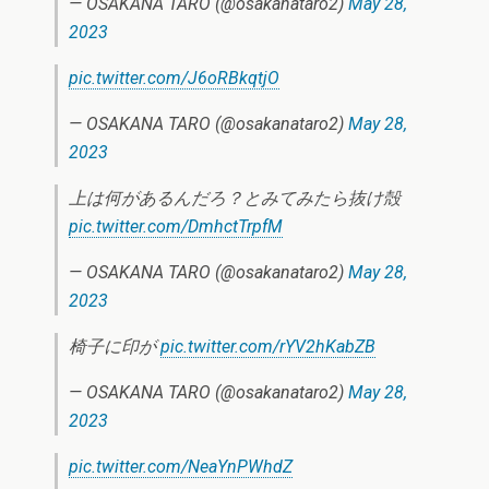
— OSAKANA TARO (@osakanataro2)
May 28,
2023
pic.twitter.com/J6oRBkqtjO
— OSAKANA TARO (@osakanataro2)
May 28,
2023
上は何があるんだろ？とみてみたら抜け殻
pic.twitter.com/DmhctTrpfM
— OSAKANA TARO (@osakanataro2)
May 28,
2023
椅子に印が
pic.twitter.com/rYV2hKabZB
— OSAKANA TARO (@osakanataro2)
May 28,
2023
pic.twitter.com/NeaYnPWhdZ