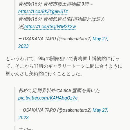
青梅駅15分 青梅市郷土博物館 9時～
https://t.co/8kZYgawSTz
青梅駅15分 青梅鉄道公園(博物館とは逆方
法)
https://t.co/rSQrWM2k2w
— OSAKANA TARO (@osakanataro2)
May 27,
2023
というわけで、9時の開館狙いで青梅郷土博物館に行っ
て、そこから11時のギャラリートークに間に合うように
櫛かんざし美術館に行くこととした。
初めて定期券以外のsuica 盤面を書いた
pic.twitter.com/KAHAbgOz7e
— OSAKANA TARO (@osakanataro2)
May 27,
2023
立川〜