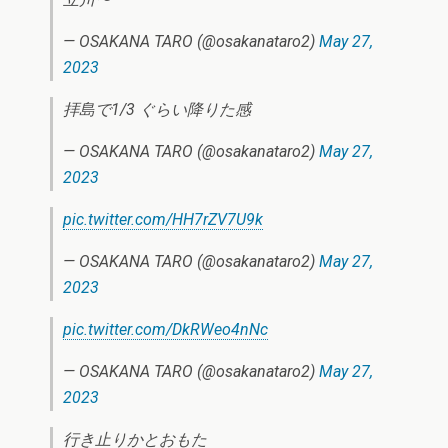
— OSAKANA TARO (@osakanataro2)
May 27,
2023
拝島で1/3 ぐらい降りた感
— OSAKANA TARO (@osakanataro2)
May 27,
2023
pic.twitter.com/HH7rZV7U9k
— OSAKANA TARO (@osakanataro2)
May 27,
2023
pic.twitter.com/DkRWeo4nNc
— OSAKANA TARO (@osakanataro2)
May 27,
2023
行き止りかとおもた