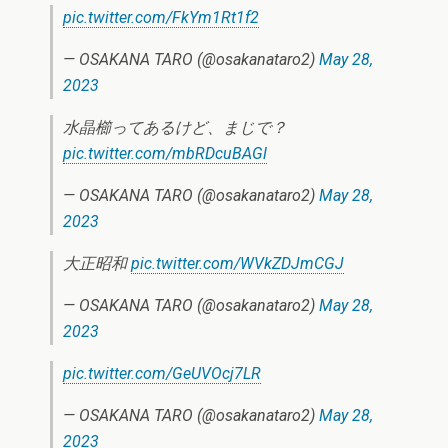
pic.twitter.com/FkYm1Rt1f2
— OSAKANA TARO (@osakanataro2)
May 28,
2023
水晶櫛ってあるけど、まじで？
pic.twitter.com/mbRDcuBAGl
— OSAKANA TARO (@osakanataro2)
May 28,
2023
大正昭和
pic.twitter.com/WVkZDJmCGJ
— OSAKANA TARO (@osakanataro2)
May 28,
2023
pic.twitter.com/GeUVOcj7LR
— OSAKANA TARO (@osakanataro2)
May 28,
2023