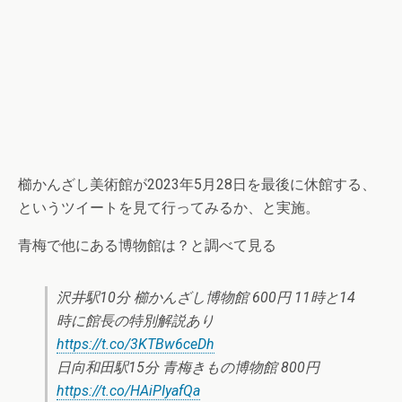
櫛かんざし美術館が2023年5月28日を最後に休館する、
というツイートを見て行ってみるか、と実施。
青梅で他にある博物館は？と調べて見る
沢井駅10分 櫛かんざし博物館 600円 11時と14
時に館長の特別解説あり
https://t.co/3KTBw6ceDh
日向和田駅15分 青梅きもの博物館 800円
https://t.co/HAiPIyafQa