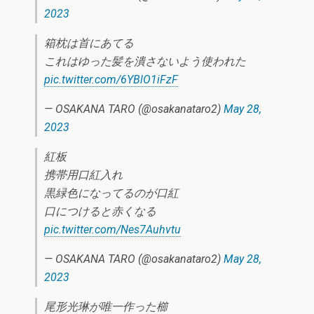
2023
箱枕は首にあてる
これはゆった髪を潰さないよう使われた
pic.twitter.com/6YBlO1iFzF
— OSAKANA TARO (@osakanataro2)
May 28,
2023
紅板
携帯用口紅入れ
黒緑色になってるのが口紅
口につけると赤くなる
pic.twitter.com/Nes7Auhvtu
— OSAKANA TARO (@osakanataro2)
May 28,
2023
尾形光琳が唯一作った櫛