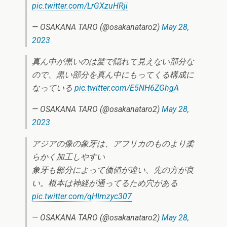
pic.twitter.com/LrGXzuHRji
— OSAKANA TARO (@osakanataro2)
May 28,
2023
真ん中が黒いのは髪で隠れて見えない部分な
ので、黒い部分を真ん中にもってくる構成に
なっている
pic.twitter.com/E5NH6ZGhgA
— OSAKANA TARO (@osakanataro2)
May 28,
2023
アジアの像の象牙は、アフリカのものより柔
らかく加工しやすい
象牙も部分によって価値が違い、先の方が良
い。根本は神経が通ってるため穴がある
pic.twitter.com/qHImzyc307
— OSAKANA TARO (@osakanataro2)
May 28,