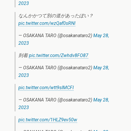
2023
なんかかつて別の道があったぽい？
pic.twitter.com/wzQaf0sRNl
— OSAKANA TARO (@osakanataro2)
May 28,
2023
到着
pic.twitter.com/Zwhdv8FO87
— OSAKANA TARO (@osakanataro2)
May 28,
2023
pic.twitter.com/wtt9sIMCFI
— OSAKANA TARO (@osakanataro2)
May 28,
2023
pic.twitter.com/1HLZ9ev50w