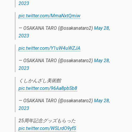
2023
pic.twitter.com/MmaNxtQmiw
— OSAKANA TARO (@osakanataro2)
May 28,
2023
pic.twitter.com/Y1uW4uWZJA
— OSAKANA TARO (@osakanataro2)
May 28,
2023
くしかんざし美術館
pic.twitter.com/96Aa8pbSb8
— OSAKANA TARO (@osakanataro2)
May 28,
2023
25周年記念グッズもらった
pic.twitter.com/WSLrdO9yfS