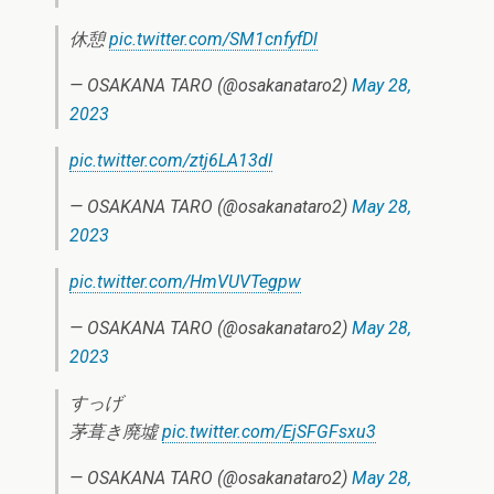
休憩
pic.twitter.com/SM1cnfyfDl
— OSAKANA TARO (@osakanataro2)
May 28,
2023
pic.twitter.com/ztj6LA13dI
— OSAKANA TARO (@osakanataro2)
May 28,
2023
pic.twitter.com/HmVUVTegpw
— OSAKANA TARO (@osakanataro2)
May 28,
2023
すっげ
茅葺き廃墟
pic.twitter.com/EjSFGFsxu3
— OSAKANA TARO (@osakanataro2)
May 28,