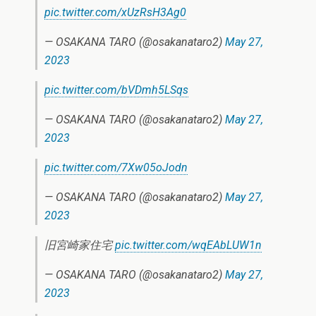
pic.twitter.com/xUzRsH3Ag0
— OSAKANA TARO (@osakanataro2)
May 27,
2023
pic.twitter.com/bVDmh5LSqs
— OSAKANA TARO (@osakanataro2)
May 27,
2023
pic.twitter.com/7Xw05oJodn
— OSAKANA TARO (@osakanataro2)
May 27,
2023
旧宮崎家住宅
pic.twitter.com/wqEAbLUW1n
— OSAKANA TARO (@osakanataro2)
May 27,
2023