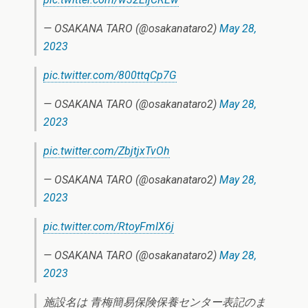
— OSAKANA TARO (@osakanataro2)
May 28,
2023
pic.twitter.com/800ttqCp7G
— OSAKANA TARO (@osakanataro2)
May 28,
2023
pic.twitter.com/ZbjtjxTvOh
— OSAKANA TARO (@osakanataro2)
May 28,
2023
pic.twitter.com/RtoyFmIX6j
— OSAKANA TARO (@osakanataro2)
May 28,
2023
施設名は 青梅簡易保険保養センター表記のま