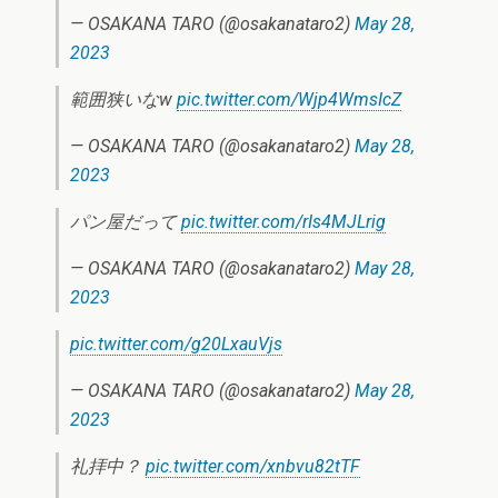
— OSAKANA TARO (@osakanataro2)
May 28,
2023
範囲狭いなw
pic.twitter.com/Wjp4WmsIcZ
— OSAKANA TARO (@osakanataro2)
May 28,
2023
パン屋だって
pic.twitter.com/rIs4MJLrig
— OSAKANA TARO (@osakanataro2)
May 28,
2023
pic.twitter.com/g20LxauVjs
— OSAKANA TARO (@osakanataro2)
May 28,
2023
礼拝中？
pic.twitter.com/xnbvu82tTF