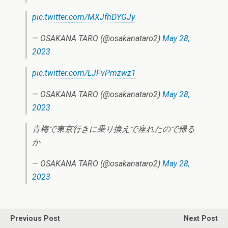
pic.twitter.com/MXJfhDYGJy
— OSAKANA TARO (@osakanataro2)
May 28,
2023
pic.twitter.com/LJFvPmzwz1
— OSAKANA TARO (@osakanataro2)
May 28,
2023
青梅で東京行きに乗り換えで座れたので帰る
か
— OSAKANA TARO (@osakanataro2)
May 28,
2023
Previous Post
Next Post