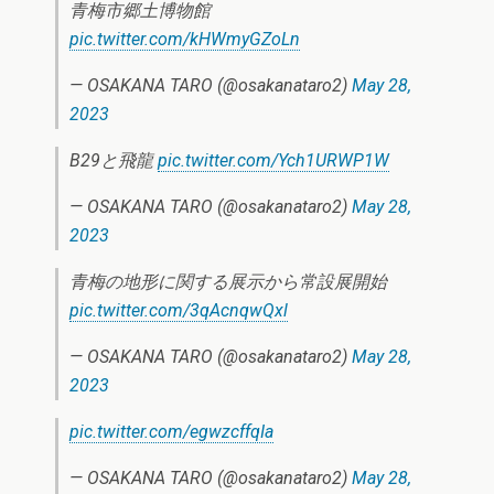
青梅市郷土博物館
pic.twitter.com/kHWmyGZoLn
— OSAKANA TARO (@osakanataro2)
May 28,
2023
B29と飛龍
pic.twitter.com/Ych1URWP1W
— OSAKANA TARO (@osakanataro2)
May 28,
2023
青梅の地形に関する展示から常設展開始
pic.twitter.com/3qAcnqwQxl
— OSAKANA TARO (@osakanataro2)
May 28,
2023
pic.twitter.com/egwzcffqIa
— OSAKANA TARO (@osakanataro2)
May 28,