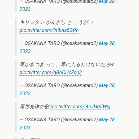
— OSAKANA TARO (@osakanataro2)
May 28,
2023
キリシタン かんざし と こうがい
pic.twitter.com/In8uia5GRh
— OSAKANA TARO (@osakanataro2)
May 28,
2023
耳かきつき って、耳に入るわけないだろw
pic.twitter.com/qBhCHxZsu3
— OSAKANA TARO (@osakanataro2)
May 28,
2023
尾形光琳の櫛
pic.twitter.com/i4eJHg5Wyj
— OSAKANA TARO (@osakanataro2)
May 28,
2023