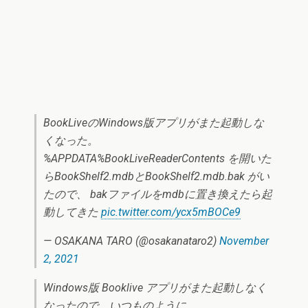
BookLiveのWindows版アプリがまた起動しな
くなった。
%APPDATA%BookLiveReaderContents を開いた
らBookShelf2.mdbとBookShelf2.mdb.bak がい
たので、 bakファイルをmdbに置き換えたら起
動してきた
pic.twitter.com/ycx5mBOCe9
— OSAKANA TARO (@osakanataro2)
November
2, 2021
Windows版 Booklive アプリがまた起動しなく
なったので、いつものように