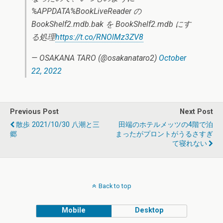
%APPDATA%BookLiveReader の
BookShelf2.mdb.bak を BookShelf2.mdb にす
る処理
https://t.co/RNOlMz3ZV8
— OSAKANA TARO (@osakanataro2)
October
22, 2022
Previous Post
Next Post
散歩 2021/10/30 八潮と三
田端のホテルメッツの4階で泊
郷
まったがプロントがうるさすぎ
て寝れない
Back to top
Mobile
Desktop