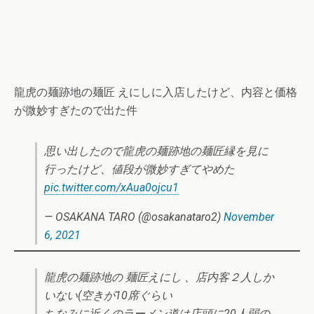
龍虎の麺跡地の麺匠 えにしに入店したけど、内容と価格
が微妙すぎたので出た件
思い出したので龍虎の麺跡地の麺匠縁を見に
行ったけど、値段が微妙すぎてやめた
pic.twitter.com/xAua0ojcu1
— OSAKANA TARO (@osakanataro2)
November
6, 2021
龍虎の麺跡地の 麺匠えにし 、店内客２人しか
いない(空きが10席ぐらい
ちなみに近くのラーメン道は店頭に20人弱の