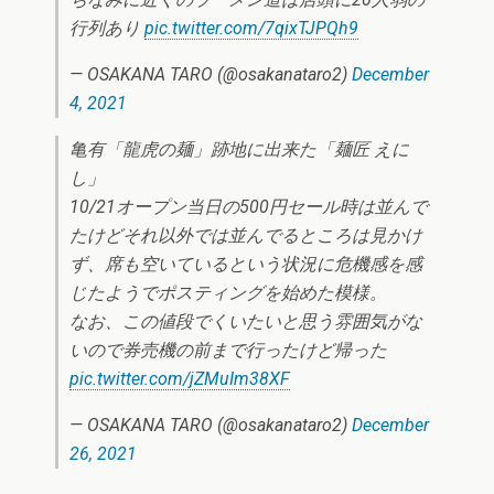
行列あり
pic.twitter.com/7qixTJPQh9
— OSAKANA TARO (@osakanataro2)
December
4, 2021
亀有「龍虎の麺」跡地に出来た「麺匠 えに
し」
10/21オープン当日の500円セール時は並んで
たけどそれ以外では並んでるところは見かけ
ず、席も空いているという状況に危機感を感
じたようでポスティングを始めた模様。
なお、この値段でくいたいと思う雰囲気がな
いので券売機の前まで行ったけど帰った
pic.twitter.com/jZMuIm38XF
— OSAKANA TARO (@osakanataro2)
December
26, 2021