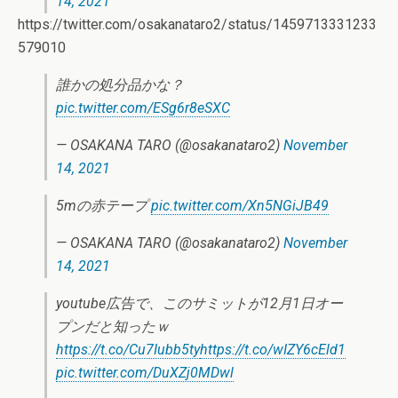
14, 2021
https://twitter.com/osakanataro2/status/1459713331233
579010
誰かの処分品かな？
pic.twitter.com/ESg6r8eSXC
— OSAKANA TARO (@osakanataro2)
November
14, 2021
5mの赤テープ
pic.twitter.com/Xn5NGiJB49
— OSAKANA TARO (@osakanataro2)
November
14, 2021
youtube広告で、このサミットが12月1日オー
プンだと知ったｗ
https://t.co/Cu7Iubb5ty
https://t.co/wIZY6cEld1
pic.twitter.com/DuXZj0MDwl