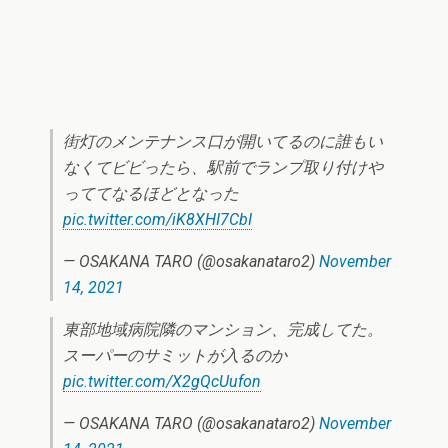
街灯のメンテナンス口が開いてるのに誰もい
なくてビビったら、駅前でランプ取り付けや
っててなるほどとなった
pic.twitter.com/iK8XHI7CbI
— OSAKANA TARO (@osakanataro2)
November
14, 2021
東部地域病院隣のマンション、完成してた。
スーパーのサミットが入るのか
pic.twitter.com/X2gQcUufon
— OSAKANA TARO (@osakanataro2)
November