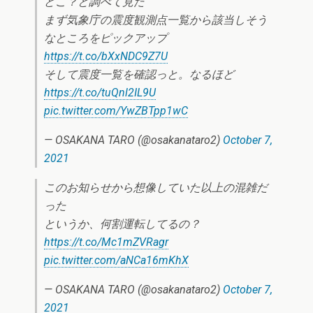
どこ？と調べて見た
まず気象庁の震度観測点一覧から該当しそう
なところをピックアップ
https://t.co/bXxNDC9Z7U
そして震度一覧を確認っと。なるほど
https://t.co/tuQnl2IL9U
pic.twitter.com/YwZBTpp1wC
— OSAKANA TARO (@osakanataro2)
October 7,
2021
このお知らせから想像していた以上の混雑だ
った
というか、何割運転してるの？
https://t.co/Mc1mZVRagr
pic.twitter.com/aNCa16mKhX
— OSAKANA TARO (@osakanataro2)
October 7,
2021