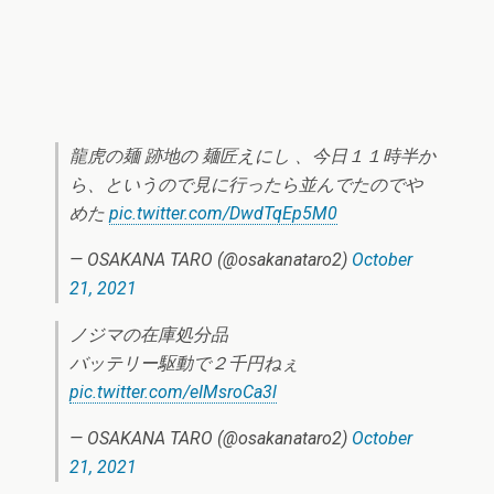
龍虎の麺 跡地の 麺匠えにし 、今日１１時半か
ら、というので見に行ったら並んでたのでや
めた
pic.twitter.com/DwdTqEp5M0
— OSAKANA TARO (@osakanataro2)
October
21, 2021
ノジマの在庫処分品
バッテリー駆動で２千円ねぇ
pic.twitter.com/eIMsroCa3l
— OSAKANA TARO (@osakanataro2)
October
21, 2021