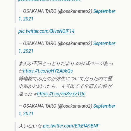
— OSAKANA TARO (@osakanataro2)
September
1, 2021
pic.twitter.com/BivsNQIF14
— OSAKANA TARO (@osakanataro2)
September
1, 2021
まんが王国とっとりだより の公式ページあっ
た
https://t.co/lgHY2AbkQs
博物館でみたのが弥生についてだったので歴
史系かと思ったら、４号出てて全部方向性が
違ったｗ
https://t.co/5aSrzxz1Qc
— OSAKANA TARO (@osakanataro2)
September
1, 2021
人いないな
pic.twitter.com/ElkEfA9BNF