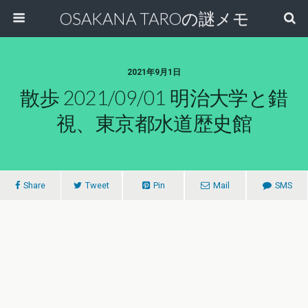
OSAKANA TAROの謎メモ
2021年9月1日
散歩 2021/09/01 明治大学と錯
視、東京都水道歴史館
Share
Tweet
Pin
Mail
SMS