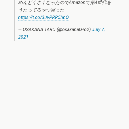
めんどくさくなったのでAmazonで第4世代を
うたってるやつ買った
https://t.co/3uvPRR5hnQ
— OSAKANA TARO (@osakanataro2)
July 7,
2021