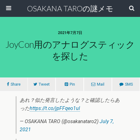
OSAKANA TAROの謎メモ
2021年7月7日
JoyCon用のアナログスティック
を探した
Share
Tweet
Pin
Mail
SMS
あれ？似た発言したような？と確認したらあ
った
https://t.co/jpFFqeo1ul
— OSAKANA TARO (@osakanataro2)
July 7,
2021