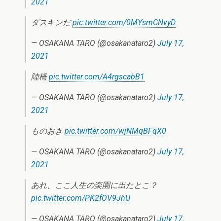
2021
ダスキンだ
pic.twitter.com/0MYsmCNvyD
— OSAKANA TARO (@osakanataro2)
July 17,
2021
陸橋
pic.twitter.com/A4rgscabB1
— OSAKANA TARO (@osakanataro2)
July 17,
2021
ものおき
pic.twitter.com/wjNMqBFqX0
— OSAKANA TARO (@osakanataro2)
July 17,
2021
あれ、ここ人生の楽園に出たとこ？
pic.twitter.com/PK2fOV9JhU
— OSAKANA TARO (@osakanataro2)
July 17,