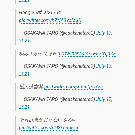
Google wifi ac-1304
pic.twitter.com/hZNA8YoMgK
— OSAKANA TARO (@osakanataro2)
July 17,
2021
積み上がってるw
pic.twitter.com/TPE7tNjh8Z
— OSAKANA TARO (@osakanataro2)
July 17,
2021
拡大読書器
pic.twitter.com/xJucQnvAnz
— OSAKANA TARO (@osakanataro2)
July 17,
2021
それは東芝じゃないやろw
pic.twitter.com/6H2kEudHid