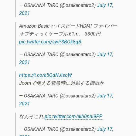
— OSAKANA TARO (@osakanataro2)
July 17,
2021
Amazon Basic ハイスピードHDMI ファイバー
オプティっくケーブル 61m。 3300円
pic.twitter.com/swP3BOk8gB
— OSAKANA TARO (@osakanataro2)
July 17,
2021
https://t.co/a5QdNJisoW
Jcomで使える緊急時に起動する機器か
— OSAKANA TARO (@osakanataro2)
July 17,
2021
なんぞこれ
pic.twitter.com/aih0nni9PP
— OSAKANA TARO (@osakanataro2)
July 17,