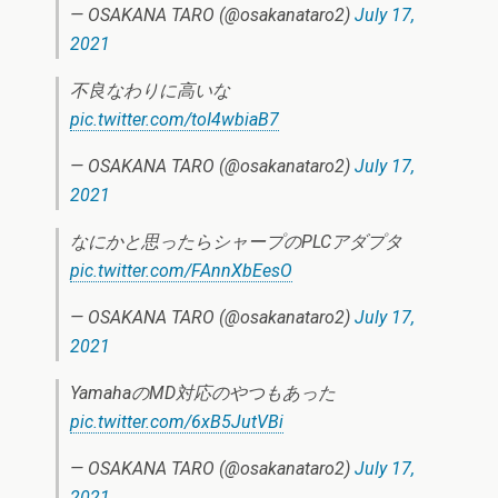
— OSAKANA TARO (@osakanataro2)
July 17,
2021
不良なわりに高いな
pic.twitter.com/toI4wbiaB7
— OSAKANA TARO (@osakanataro2)
July 17,
2021
なにかと思ったらシャープのPLCアダプタ
pic.twitter.com/FAnnXbEesO
— OSAKANA TARO (@osakanataro2)
July 17,
2021
YamahaのMD対応のやつもあった
pic.twitter.com/6xB5JutVBi
— OSAKANA TARO (@osakanataro2)
July 17,
2021