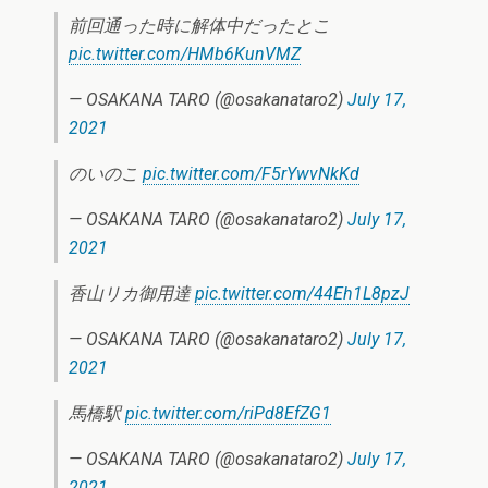
前回通った時に解体中だったとこ
pic.twitter.com/HMb6KunVMZ
— OSAKANA TARO (@osakanataro2)
July 17,
2021
のいのこ
pic.twitter.com/F5rYwvNkKd
— OSAKANA TARO (@osakanataro2)
July 17,
2021
香山リカ御用達
pic.twitter.com/44Eh1L8pzJ
— OSAKANA TARO (@osakanataro2)
July 17,
2021
馬橋駅
pic.twitter.com/riPd8EfZG1
— OSAKANA TARO (@osakanataro2)
July 17,
2021