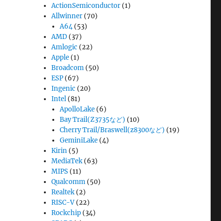
ActionSemiconductor
(1)
Allwinner
(70)
A64
(53)
AMD
(37)
Amlogic
(22)
Apple
(1)
Broadcom
(50)
ESP
(67)
Ingenic
(20)
Intel
(81)
ApolloLake
(6)
Bay Trail(Z3735など)
(10)
Cherry Trail/Braswell(z8300など)
(19)
GeminiLake
(4)
Kirin
(5)
MediaTek
(63)
MIPS
(11)
Qualcomm
(50)
Realtek
(2)
RISC-V
(22)
Rockchip
(34)