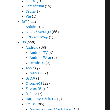
SPARC
(1)
Spreadtrum
(15)
Tegra
(1)
VIA
(1)
IoT
(122)
Arduino
(14)
ESP8266/ESP32
(66)
ラズパイPico系
(1)
OS
(550)
Android
(198)
Android TV
(5)
Android Wear
(2)
Remix OS
(2)
Apple
(3)
MacOSX
(3)
BSD系
(1)
ChromeOS
(22)
Firefox OS
(11)
fuchsia
(4)
HarmonyOS/LiteOS
(5)
Linux
(206)
Manjaro Linux / Arch Linux
(6)