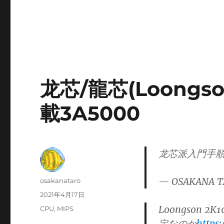
龙芯/龍芯(Loongso
載3A5000
龙芯派入門手順
— OSAKANA T
投
osakanataro
稿
投
2021年4月17日
者
稿
Loongson 2
カ
CPU
,
MIPS
日:
テ
定なのか
https: