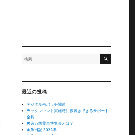
検
検
索
索:
最近の投稿
デジタル缶バッチ関連
ラックマウント実施時に仮置きできるサポート
金具
独逸万国霊泉博覧会とは？
予
金魚日記 2022年