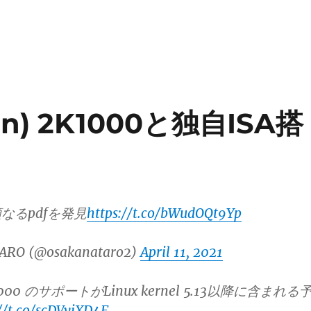
n) 2K1000と独自ISA搭
なるpdfを発見
https://t.co/bWudOQt9Yp
ARO (@osakanataro2)
April 11, 2021
K1000 のサポートがLinux kernel 5.13以降に含まれる
//t.co/scDVviXD4F