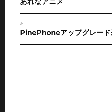
あれなアニメ
前
の
ナ
投
ビ
稿:
次
ゲ
PinePhoneアップグレード基
次
の
ー
投
シ
稿:
ョ
ン