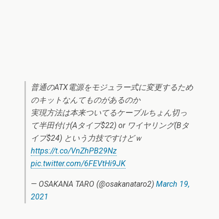
普通のATX電源をモジュラー式に変更するため
のキットなんてものがあるのか
実現方法は本来ついてるケーブルちょん切っ
て半田付け(Aタイプ$22) or ワイヤリング(Bタ
イプ$24) という力技ですけどｗ
https://t.co/VnZhPB29Nz
pic.twitter.com/6FEVtHi9JK
— OSAKANA TARO (@osakanataro2)
March 19,
2021