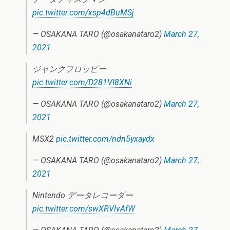
pic.twitter.com/xsp4dBuMSj
— OSAKANA TARO (@osakanataro2)
March 27,
2021
ジャンクフロッピー
pic.twitter.com/D281VI8XNi
— OSAKANA TARO (@osakanataro2)
March 27,
2021
MSX2
pic.twitter.com/ndn5yxaydx
— OSAKANA TARO (@osakanataro2)
March 27,
2021
Nintendo データレコーダー
pic.twitter.com/swXRVlvAfW