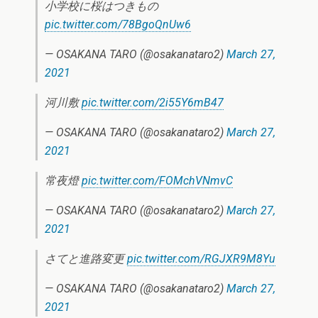
小学校に桜はつきもの
pic.twitter.com/78BgoQnUw6
— OSAKANA TARO (@osakanataro2)
March 27,
2021
河川敷
pic.twitter.com/2i55Y6mB47
— OSAKANA TARO (@osakanataro2)
March 27,
2021
常夜燈
pic.twitter.com/FOMchVNmvC
— OSAKANA TARO (@osakanataro2)
March 27,
2021
さてと進路変更
pic.twitter.com/RGJXR9M8Yu
— OSAKANA TARO (@osakanataro2)
March 27,
2021