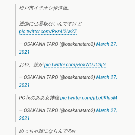
松戸市イチオシ歩道橋..
逆側には看板ないんですけど
pic.twitter.com/Rvz4I2Iw2Z
— OSAKANA TARO (@osakanataro2)
March 27,
2021
おや、銃が
pic.twitter.com/RoxWOJC3jG
— OSAKANA TARO (@osakanataro2)
March 27,
2021
PC fxのああ女神様
pic.twitter.com/jrLg0KIusM
— OSAKANA TARO (@osakanataro2)
March 27,
2021
めっちゃ雑にならんでるw