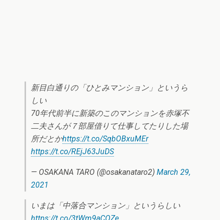
新目白通りの「ひとみマンション」というら
しい
70年代前半に新築のこのマンションを赤塚不
二夫さんが７部屋借りて仕事してたりした場
所だとか
https://t.co/SqbOBxuMEr
https://t.co/REjJ63JuDS
— OSAKANA TARO (@osakanataro2)
March 29,
2021
いまは「中落合マンション」というらしい
https://t.co/3tWm9aCOZe