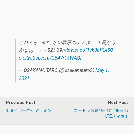
これくらいのでかい表示のテスター １個かう
かなぁ・・・$23.39
https://t.co/1vk0bPLeSO
pic.twitter.com/O84W15WAQf
— OSAKANA TARO (@osakanataro2)
May 1,
2021
Previous Post
Next Post
ダイソーのイヤフォン
コードレス電話っぽい形状の
LTEスマホ