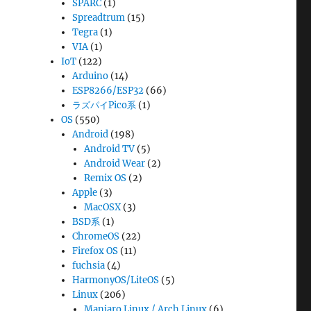
SPARC
(1)
Spreadtrum
(15)
Tegra
(1)
VIA
(1)
IoT
(122)
Arduino
(14)
ESP8266/ESP32
(66)
ラズパイPico系
(1)
OS
(550)
Android
(198)
Android TV
(5)
Android Wear
(2)
Remix OS
(2)
Apple
(3)
MacOSX
(3)
BSD系
(1)
ChromeOS
(22)
Firefox OS
(11)
fuchsia
(4)
HarmonyOS/LiteOS
(5)
Linux
(206)
Manjaro Linux / Arch Linux
(6)