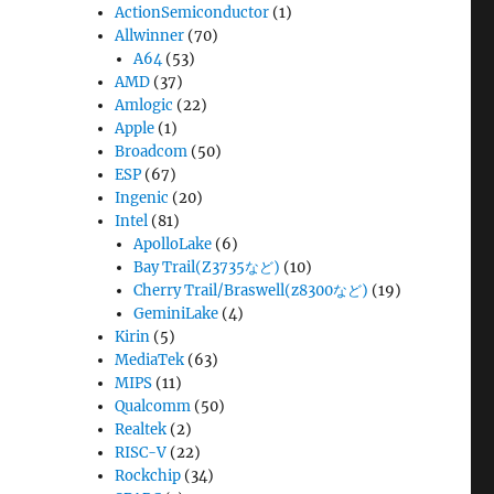
ActionSemiconductor
(1)
Allwinner
(70)
A64
(53)
AMD
(37)
Amlogic
(22)
Apple
(1)
Broadcom
(50)
ESP
(67)
Ingenic
(20)
Intel
(81)
ApolloLake
(6)
Bay Trail(Z3735など)
(10)
Cherry Trail/Braswell(z8300など)
(19)
GeminiLake
(4)
Kirin
(5)
MediaTek
(63)
MIPS
(11)
Qualcomm
(50)
Realtek
(2)
RISC-V
(22)
Rockchip
(34)