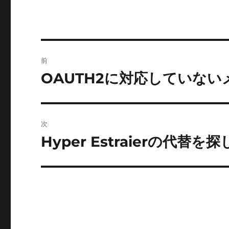
ー
投
前
稿
OAUTH2に対応していな
前
の
ナ
投
ビ
稿:
次
ゲ
Hyper Estraierの代替を
次
の
ー
投
シ
稿:
ョ
ン