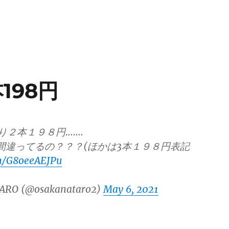
198円
り２本１９８円…….
間違ってるの？？？(ほかは3本１９８円表記
om/G8oeeAEJPu
ARO (@osakanataro2)
May 6, 2021