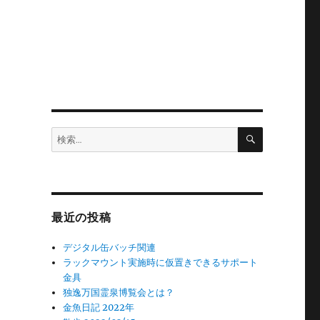
検
検
索
索:
最近の投稿
デジタル缶バッチ関連
ラックマウント実施時に仮置きできるサポート
金具
独逸万国霊泉博覧会とは？
金魚日記 2022年