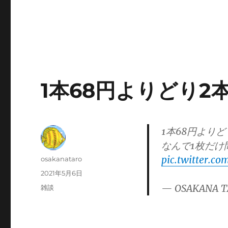
1本68円よりどり2本
1本68円よりど
なんで1枚だけ
pic.twitter.c
投
osakanataro
稿
投
2021年5月6日
者
稿
— OSAKANA T
カ
雑談
日:
テ
ゴ
リ