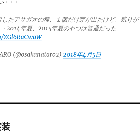
い・・・
採取したアサガオの種、１個だけ芽が出たけど、残りが
・2014年夏、2015年夏のやつは普通だった
com/ZGl6RaCwaW
ARO (@osakanataro2)
2018年4月5日
実装