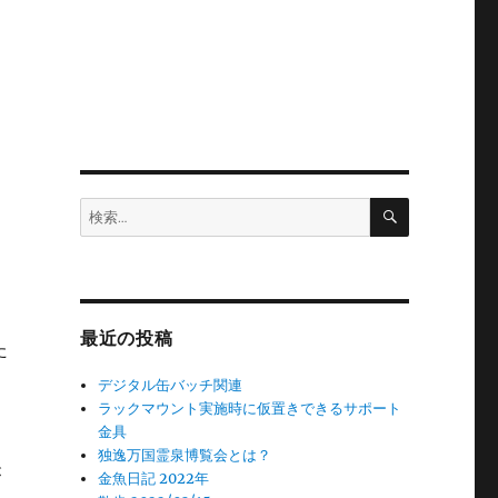
検
検
索
索:
最近の投稿
た
デジタル缶バッチ関連
ラックマウント実施時に仮置きできるサポート
金具
独逸万国霊泉博覧会とは？
が
金魚日記 2022年