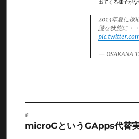
ー
出てくる様子がな
2013年夏に
謎な状態に・・
pic.twitter.
— OSAKANA T
投
前
稿
microGというGApps代替
前
の
ナ