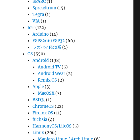
SPARC
(1)
Spreadtrum
(15)
Tegra
(1)
VIA
(1)
IoT
(122)
Arduino
(14)
ESP8266/ESP32
(66)
ラズパイPico系
(1)
OS
(550)
Android
(198)
Android TV
(5)
Android Wear
(2)
Remix OS
(2)
Apple
(3)
MacOSX
(3)
BSD系
(1)
ChromeOS
(22)
Firefox OS
(11)
fuchsia
(4)
HarmonyOS/LiteOS
(5)
Linux
(206)
Manjaro Linux / Arch Linux
(6)