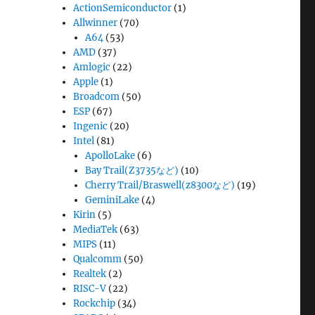
ActionSemiconductor
(1)
Allwinner
(70)
A64
(53)
AMD
(37)
Amlogic
(22)
Apple
(1)
Broadcom
(50)
ESP
(67)
Ingenic
(20)
Intel
(81)
ApolloLake
(6)
Bay Trail(Z3735など)
(10)
Cherry Trail/Braswell(z8300など)
(19)
GeminiLake
(4)
Kirin
(5)
MediaTek
(63)
MIPS
(11)
Qualcomm
(50)
Realtek
(2)
RISC-V
(22)
Rockchip
(34)