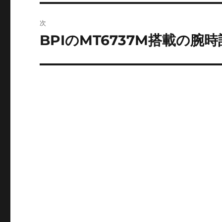
投
ビ
稿:
次
ゲ
BPIのMT6737M搭載の腕
次
の
ー
投
シ
稿:
ョ
ン