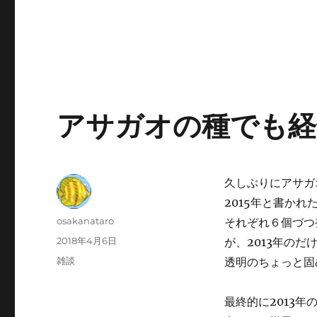
アサガオの種でも経
久しぶりにアサガ
2015年と書かれ
投
osakanataro
それぞれ６個づつ
稿
投
2018年4月6日
が、2013年のだ
者
稿
カ
雑談
透明のちょっと固
日:
テ
ゴ
最終的に2013
リ