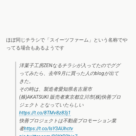
ほぼ同じチラシで「スイーツファーム」という名称でや
ってる場合もあるようです
洋菓子工房ZENなるチラシが入ってたのでググ
ってみたら、去年9月に買った人のblogが出て
きた。
その時は、製造者愛知県名古屋市
(株)AKATSUKI 販売者東京都立川市(株)快善プロ
ジェクト となっていたらしい
https://t.co/8TMv8z83j1
快善プロジェクトは不動産プロモーション業
者
https://t.co/IsY3AUhctv