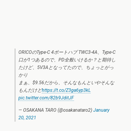
ORICOのType-C 4ポートハブ TWC3-4A、Type-C
口が1つあるので、PD全般いけるか？と期待し
たけど、5V3Aとなってたので、ちょっとがっ
かり
まぁ、$9.56だから、そんなもんといやそんな
もんだけど
https://t.co/Z3ga6yp3kL
pic.twitter.com/82b9JditJF
— OSAKANA TARO (@osakanataro2)
January
20, 2021