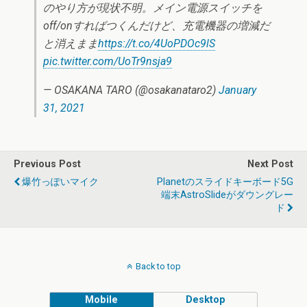
のやり方が現状不明。メイン電源スイッチを
off/onすればつくんだけど、充電機器の増減だ
と消えまま
https://t.co/4UoPDOc9lS
pic.twitter.com/UoTr9nsja9
— OSAKANA TARO (@osakanataro2)
January
31, 2021
Previous Post
Next Post
爆竹っぽいマイク
Planetのスライドキーボード5G
端末AstroSlideがダウングレー
ド
Back to top
Mobile
Desktop