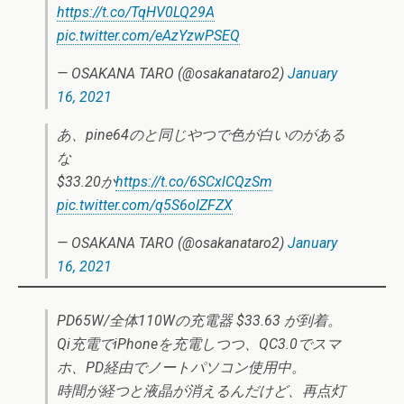
https://t.co/TqHV0LQ29A
pic.twitter.com/eAzYzwPSEQ
— OSAKANA TARO (@osakanataro2)
January
16, 2021
あ、pine64のと同じやつで色が白いのがある
な
$33.20か
https://t.co/6SCxlCQzSm
pic.twitter.com/q5S6oIZFZX
— OSAKANA TARO (@osakanataro2)
January
16, 2021
PD65W/全体110Wの充電器 $33.63 が到着。
Qi充電でiPhoneを充電しつつ、QC3.0でスマ
ホ、PD経由でノートパソコン使用中。
時間が経つと液晶が消えるんだけど、再点灯