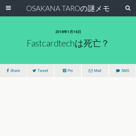
OSAKANA TAROの謎メモ
2018年1月16日
Fastcardtechは死亡？
Share
Tweet
Pin
Mail
SMS