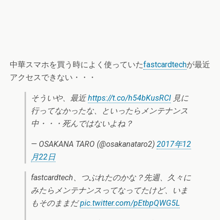
中華スマホを買う時によく使っていた
fastcardtech
が最近
アクセスできない・・・
そういや、最近
https://t.co/h54bKusRCI
見に
行ってなかったな、といったらメンテナンス
中・・・死んではないよね？
— OSAKANA TARO (@osakanataro2)
2017年12
月22日
fastcardtech、つぶれたのかな？先週、久々に
みたらメンテナンスってなってたけど、いま
もそのままだ
pic.twitter.com/pEtbpQWG5L