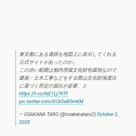
東京都にある遺跡を地図上に表示してくれる
公式サイトがあったのか。
この赤い範囲は都内埋蔵文化財包蔵地なので
建築・土木工事などをする際は文化財保護法
に基づく所定の届出が必要、と
https://t.co/rbE1Lj79TF
pic.twitter.com/GCk5eB3mKM
— OSAKANA TARO (@osakanataro2)
October 2,
2020