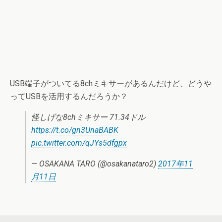
USB端子がついてる8chミキサーがあるんだけど、どうや
ってUSBを活用するんだろうか？
怪しげな8chミキサー 71.34ドル
https://t.co/gn3UnaBABK
pic.twitter.com/qJYs5dfgpx
— OSAKANA TARO (@osakanataro2)
2017年11
月11日