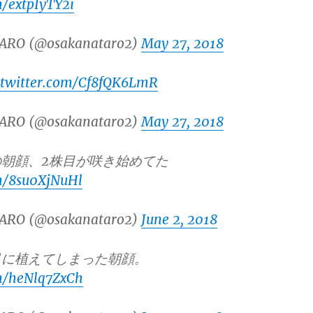
m/extpIyTY2i
ARO (@osakanataro2)
May 27, 2018
.twitter.com/Cf8fQK6LmR
ARO (@osakanataro2)
May 27, 2018
朝顔、2株目が咲き始めてた
om/8su0XjNuHl
ARO (@osakanataro2)
June 2, 2018
月に植えてしまった朝顔。
om/heNlq7ZxCh