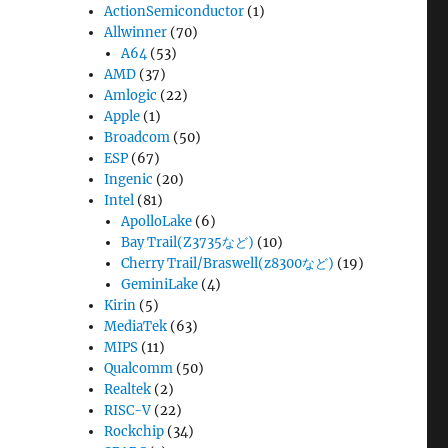
ActionSemiconductor
(1)
Allwinner
(70)
A64
(53)
AMD
(37)
Amlogic
(22)
Apple
(1)
Broadcom
(50)
ESP
(67)
Ingenic
(20)
Intel
(81)
ApolloLake
(6)
Bay Trail(Z3735など)
(10)
Cherry Trail/Braswell(z8300など)
(19)
GeminiLake
(4)
Kirin
(5)
MediaTek
(63)
MIPS
(11)
Qualcomm
(50)
Realtek
(2)
RISC-V
(22)
Rockchip
(34)