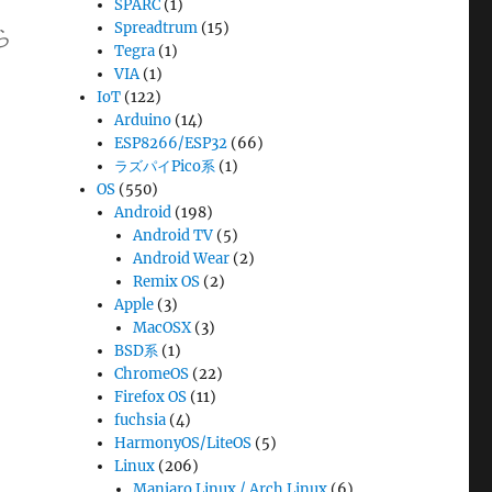
SPARC
(1)
Spreadtrum
(15)
ら
Tegra
(1)
VIA
(1)
IoT
(122)
Arduino
(14)
ESP8266/ESP32
(66)
ラズパイPico系
(1)
OS
(550)
Android
(198)
Android TV
(5)
Android Wear
(2)
Remix OS
(2)
Apple
(3)
MacOSX
(3)
BSD系
(1)
ChromeOS
(22)
Firefox OS
(11)
fuchsia
(4)
HarmonyOS/LiteOS
(5)
Linux
(206)
Manjaro Linux / Arch Linux
(6)