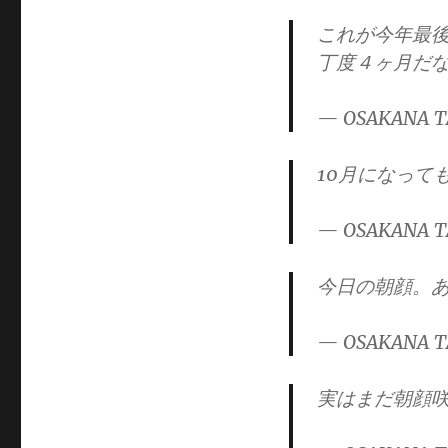
これが今年最
丁度４ヶ月だ
— OSAKANA T
10月になって
— OSAKANA T
今日の朝顔。
— OSAKANA T
実はまだ朝顔