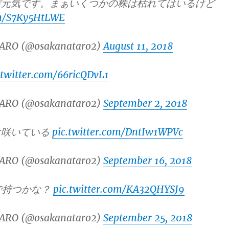
だ元気です。まぁいくつかの株は枯れてはいるけど
om/S7Ky5HtLWE
ARO (@osakanataro2)
August 11, 2018
.twitter.com/66ricQDvL1
ARO (@osakanataro2)
September 2, 2018
は咲いている
pic.twitter.com/DntIw1WPVc
ARO (@osakanataro2)
September 16, 2018
で持つかな？
pic.twitter.com/KA32QHYSJ9
ARO (@osakanataro2)
September 25, 2018