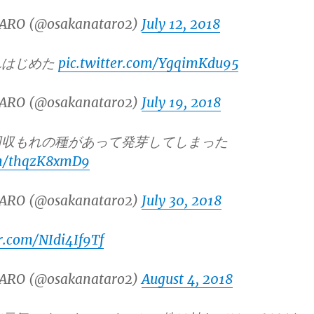
ARO (@osakanataro2)
July 12, 2018
れはじめた
pic.twitter.com/YgqimKdu95
ARO (@osakanataro2)
July 19, 2018
回収もれの種があって発芽してしまった
om/thqzK8xmD9
ARO (@osakanataro2)
July 30, 2018
er.com/NIdi4If9Tf
ARO (@osakanataro2)
August 4, 2018