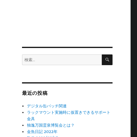
検
検
索
索:
最近の投稿
デジタル缶バッチ関連
ラックマウント実施時に仮置きできるサポート
金具
独逸万国霊泉博覧会とは？
金魚日記 2022年