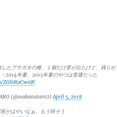
採取したアサガオの種、１個だけ芽が出たけど、残りが
・2014年夏、2015年夏のやつは普通だった
com/ZGl6RaCwaW
ARO (@osakanataro2)
April 5, 2018
成長がはやいなぁ。もう咲そう