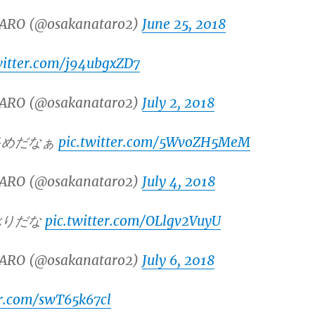
ARO (@osakanataro2)
June 25, 2018
witter.com/j94ubgxZD7
ARO (@osakanataro2)
July 2, 2018
多めだなぁ
pic.twitter.com/5WvoZH5MeM
ARO (@osakanataro2)
July 4, 2018
ぶりだな
pic.twitter.com/OLlgv2VuyU
ARO (@osakanataro2)
July 6, 2018
er.com/swT65k67cl