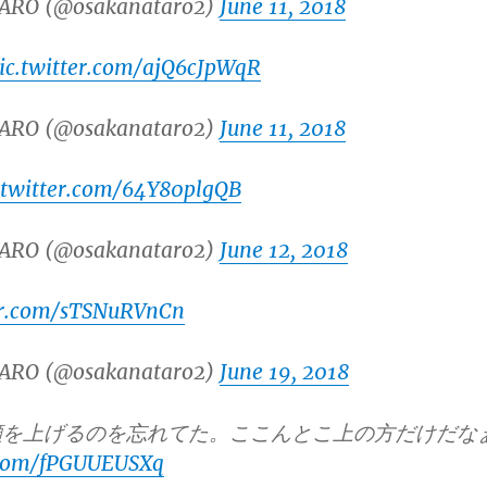
ARO (@osakanataro2)
June 11, 2018
ic.twitter.com/ajQ6cJpWqR
ARO (@osakanataro2)
June 11, 2018
.twitter.com/64Y80plgQB
ARO (@osakanataro2)
June 12, 2018
ter.com/sTSNuRVnCn
ARO (@osakanataro2)
June 19, 2018
顔を上げるのを忘れてた。ここんとこ上の方だけだな
r.com/fPGUUEUSXq