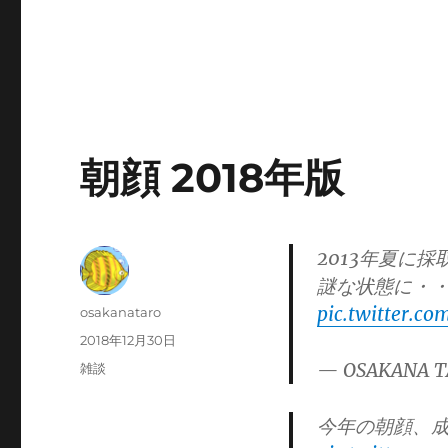
朝顔 2018年版
2013年夏に
謎な状態に・・
pic.twitter.
投
osakanataro
稿
投
2018年12月30日
者
稿
— OSAKANA T
カ
雑談
日:
テ
ゴ
今年の朝顔、
リ