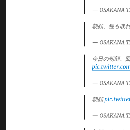
— OSAKANA T
朝顔、種も取
— OSAKANA T
今日の朝顔。
pic.twitter.c
— OSAKANA T
朝顔
pic.twitt
— OSAKANA T