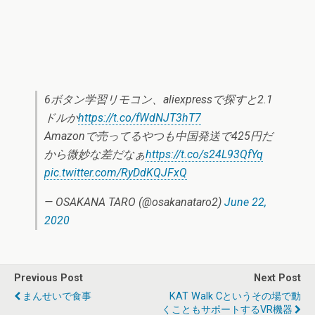
6ボタン学習リモコン、aliexpressで探すと2.1
ドルか
https://t.co/fWdNJT3hT7
Amazonで売ってるやつも中国発送で425円だ
から微妙な差だなぁ
https://t.co/s24L93QfYq
pic.twitter.com/RyDdKQJFxQ
— OSAKANA TARO (@osakanataro2)
June 22,
2020
Previous Post
Next Post
まんせいで食事
KAT Walk Cというその場で動
くこともサポートするVR機器