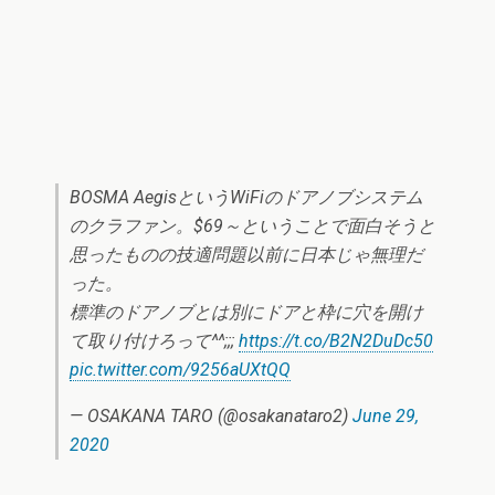
BOSMA AegisというWiFiのドアノブシステム
のクラファン。$69～ということで面白そうと
思ったものの技適問題以前に日本じゃ無理だ
った。
標準のドアノブとは別にドアと枠に穴を開け
て取り付けろって^^;;;
https://t.co/B2N2DuDc50
pic.twitter.com/9256aUXtQQ
— OSAKANA TARO (@osakanataro2)
June 29,
2020