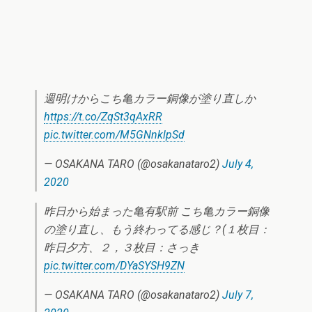
週明けからこち亀カラー銅像が塗り直しか
https://t.co/ZqSt3qAxRR
pic.twitter.com/M5GNnklpSd
— OSAKANA TARO (@osakanataro2)
July 4,
2020
昨日から始まった亀有駅前 こち亀カラー銅像
の塗り直し、もう終わってる感じ？(１枚目：
昨日夕方、２，３枚目：さっき
pic.twitter.com/DYaSYSH9ZN
— OSAKANA TARO (@osakanataro2)
July 7,