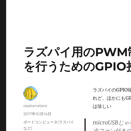
ラズパイ用のPWM
を行うためのGPI
ラズパイのGPI
れど、ほかにもG
投
osakanataro
は珍しい
稿
投
2017年10月14日
者
稿
microUS
カ
ボードコンピュータ(ラズパイ
日:
テ
など)
冷ファン付きのボ