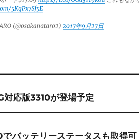
.com/5KgPx7Sf5E
ARO (@osakanataro2)
2017年9月27日
3G対応版3310が登場予定
IOでバッテリーステータスも取得可