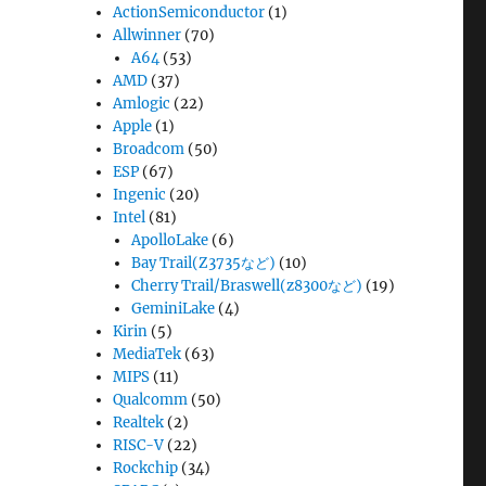
ActionSemiconductor
(1)
Allwinner
(70)
A64
(53)
AMD
(37)
Amlogic
(22)
Apple
(1)
Broadcom
(50)
ESP
(67)
Ingenic
(20)
Intel
(81)
ApolloLake
(6)
Bay Trail(Z3735など)
(10)
Cherry Trail/Braswell(z8300など)
(19)
GeminiLake
(4)
Kirin
(5)
MediaTek
(63)
MIPS
(11)
Qualcomm
(50)
Realtek
(2)
RISC-V
(22)
Rockchip
(34)