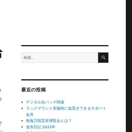
給
検
検
索
索:
最近の投稿
け
の
デジタル缶バッチ関連
ラックマウント実施時に仮置きできるサポート
金具
独逸万国霊泉博覧会とは？
空
金魚日記 2022年
な