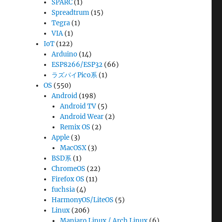
SPARC
(1)
Spreadtrum
(15)
Tegra
(1)
VIA
(1)
IoT
(122)
Arduino
(14)
ESP8266/ESP32
(66)
ラズパイPico系
(1)
OS
(550)
Android
(198)
Android TV
(5)
Android Wear
(2)
Remix OS
(2)
Apple
(3)
MacOSX
(3)
BSD系
(1)
ChromeOS
(22)
Firefox OS
(11)
fuchsia
(4)
HarmonyOS/LiteOS
(5)
Linux
(206)
Manjaro Linux / Arch Linux
(6)