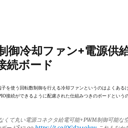
制御冷却ファン+電源供
O接続ボード
O端子を使う回転数制御を行える冷却ファンというのはよくある
PIO接続ができるように配慮された仕組みつきのボードという
Bじゃなくて丸い電源コネクタ給電可能+PWM制御可能な
ード$17.09
https://t.co/OGd3119kou
これもなか