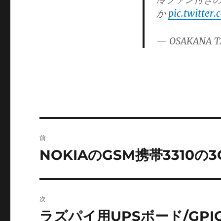
ゴ
か
pic.twitter
リ
ー
— OSAKANA T
投
前
稿
NOKIAのGSM携帯3310の
前
の
ナ
投
ビ
稿:
次
ゲ
ラズパイ用UPSボード/GP
次